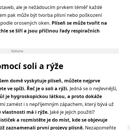
 staveb, ale je nežádoucím prvkem téměř každé
em pak může být tvorba plísní nebo poškození
i podle orosených oken.
Plíseň se může tvořit na
le se šíří a jsou příčinou řady respiračních
Reklama
mocí soli a rýže
vašem domě vyskytuje plíseň, můžete nejprve
 ve spíži. Řeč je o soli a rýži.
Jedná se o nejlevnější,
ůl je hygroskopickou látkou, a proto dokáže
mí zamést i s nepříjemným zápachem, který bývá už
vlastnosti má i rýže.
Jaké je jejich použití?
stiček a rozmístěte je do míst, kde se objevuje
iž zaznamenali první projevy plísně.
Nezapomeňte