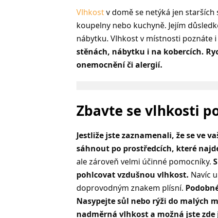
Vlhkost
v domě se netýká jen starších
koupelny nebo kuchyně. Jejím důsledk
nábytku. Vlhkost v místnosti poznáte 
stěnách, nábytku i na kobercích. Rych
onemocnění či alergií.
Zbavte se vlhkosti po
Jestliže jste zaznamenali, že se ve 
sáhnout po prostředcích, které najdete
ale zároveň velmi účinné pomocníky.
S
pohlcovat vzdušnou vlhkost.
Navíc u
doprovodným znakem plísní.
Podobné 
Nasypejte sůl nebo rýži do malých mi
nadměrná vlhkost a možná jste zde j