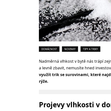
DOMÁCNOST
NOVINKY
TIPY A TRIKY
Nadměrná vlhkost v bytě nás trápí zej
a levně zbavit, nemusíte hned invest
využít trik se surovinami, které najd
rýže.
Projevy vlhkosti v d