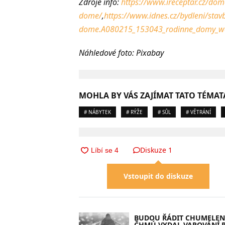
Zdroje info:
https://www.ireceptar.cz/domo
dome/
,
https://www.idnes.cz/bydleni/stavb
dome.A080215_153043_rodinne_domy_w
Náhledové foto: Pixabay
MOHLA BY VÁS ZAJÍMAT TATO TÉMAT
# NÁBYTEK
# RÝŽE
# SŮL
# VĚTRÁNÍ
Diskuze
1
Vstoupit do diskuze
BUDOU ŘÁDIT CHUMELENI
ČHMÚ VYDAL VAROVÁNÍ 