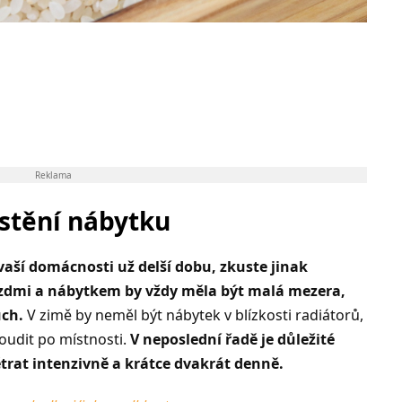
Reklama
ístění nábytku
vaší domácnosti už delší dobu, zkuste jinak
i zdmi a nábytkem by vždy měla být malá mezera,
uch.
V zimě by neměl být nábytek v blízkosti radiátorů,
udit po místnosti.
V neposlední řadě je důležité
ětrat intenzivně a krátce dvakrát denně.