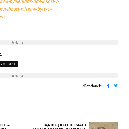
v-a-bydleni/jak-na-vlhkost-v-
a/vlhkost-plisen-v-byte-ci-
eb
,
Reklama
A
# VLHKOST
Reklama
Sdílet článek:
CE –
TARBÍK JAKO DOMÁCÍ
PRO
MAZLÍČEK: MINI KLOKAN S