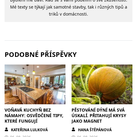
Mé texty se týkají jak samotné stavby, tak i různých tipů a
triků v domácnosti.
PODOBNÉ PŘÍSPĚVKY
VOŇAVÁ KUCHYŇ BEZ
PĚSTOVÁNÍ DÝNÍ MÁ SVÁ
NÁMAHY: OSVĚDČENÉ TIPY,
ÚSKALÍ. PŘITAHUJÍ KRYSY
KTERÉ FUNGUJÍ
JAKO MAGNET
KATEŘINA LULKOVÁ
HANA ŠTĚPÁNOVÁ