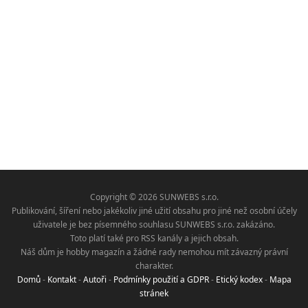
Copyright © 2026 SUNWEBS s.r.o.
Publikování, šíření nebo jakékoliv jiné užití obsahu pro jiné než osobní účely
uživatele je bez písemného souhlasu SUNWEBS s.r.o. zakázáno.
Toto platí také pro RSS kanály a jejich obsah.
Náš dům je hobby magazín a žádné rady nemohou mít závazný právní
charakter.
Domů
-
Kontakt
-
Autoři
-
Podmínky použití a GDPR
-
Etický kodex
-
Mapa
stránek