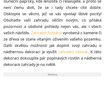
sluneční paprsky, kde lenošíte či relaxujete, a proto se
není čemu divit, že se i tady chcete cítit dobře.
Obklopte se věcmi, jež ve vás vyvolají líbivé pocity!
Obohaťte vaší zahradu něčím novým, co přiláká
pozornost a obdivné pohledy nejen vás, ale i všech
vašich návštěv.
Zahradní fontána
vyrobená z kamene či
ze dřeva se stane vítaným oživením vašeho pozemku.
Další skvělou možností jak doplnit svojí zahradu o
nádhernou dekoraci je využít
zahradní oblouk
. K této
dekoraci dokoupíte pár popínavých rostlin a nádherná
dekorace zahrady je na světě.
Reklama