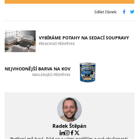
Sdílet článek:
VYBÍRÁME POTAHY NA SEDACÍ SOUPRAVY
PŘEDCHOZÍ PŘÍSPĚVEK
NEJVHODNĚJŠÍ BARVA NA KOV
NÁSLEDUJÍCÍ PŘÍSPĚVEK
Radek Štěpán
Bydlení mě baví. Rád se s vámi podělím o své zkušenosti.