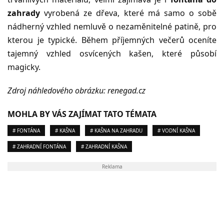
zahrady
vyrobená ze dřeva, které má samo o sobě
nádherný vzhled nemluvě o nezaměnitelné patině, pro
kterou je typické. Během příjemných večerů oceníte
tajemný vzhled osvícených kašen, které působí
magicky.
Zdroj náhledového obrázku: renegad.cz
MOHLA BY VÁS ZAJÍMAT TATO TÉMATA
# FONTÁNA
# KAŠNA
# KAŠNA NA ZAHRADU
# VODNÍ KAŠNA
# ZAHRADNÍ FONTÁNA
# ZAHRADNÍ KAŠNA
Reklama