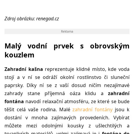
Zdroj obrázku: renegad.cz
Reklama
Malý vodní prvek s obrovským
kouzlem
Zahradní kašna
reprezentuje klidné místo, kde voda
stojí a v ní se odráží okolní rostlinstvo či sluneční
paprsky. Díky ní se z vaší dosud ničím nezajímavé
zahrady stane příjemná oáza klidu a
zahradní
fontána
navodí relaxační atmosféru, ze které se bude
těšit celá vaše rodina. Malé
zahradní fontány
jsou k
dostání v mnoha zajímavých provedeních. Vybírat
můžete mezi odolnými kousky z ušlechtilých a
trvanlivých materiálů, velmi zajímavá je i
fontána do