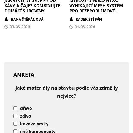
JAK VYČISTIT SKVRNY OD
MERCUSYS HALO H85X:
KÁVY A ČAJE? KOMBINUJTE
VYNIKAJÍCÍ MESH SYSTÉM
DOMÁCÍ SUROVINY
PRO BEZPROBLÉMOVÉ
PŘIPOJENÍ V KAŽDÉ
HANA ŠTĚPÁNOVÁ
RADEK ŠTĚPÁN
DOMÁCNOSTI
05. 08. 2026
04. 08. 2026
ANKETA
Jaké materiály na stavbu podle vás zdražily
nejvíce?
dřevo
zdivo
kovové prvky
jiné komponenty