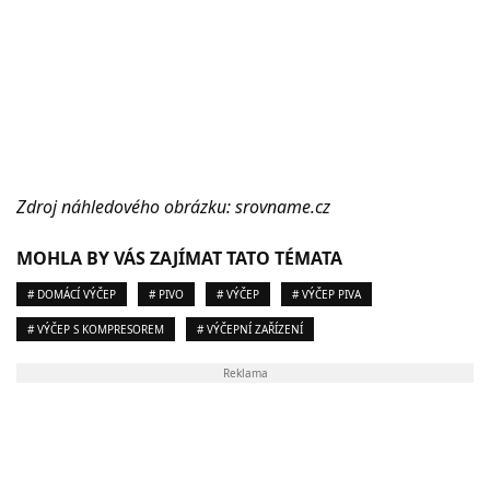
Zdroj náhledového obrázku: srovname.cz
MOHLA BY VÁS ZAJÍMAT TATO TÉMATA
# DOMÁCÍ VÝČEP
# PIVO
# VÝČEP
# VÝČEP PIVA
# VÝČEP S KOMPRESOREM
# VÝČEPNÍ ZAŘÍZENÍ
Reklama