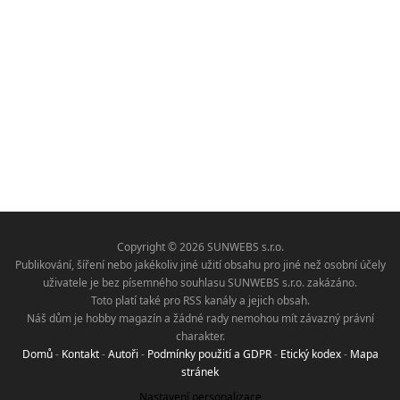
Copyright © 2026 SUNWEBS s.r.o.
Publikování, šíření nebo jakékoliv jiné užití obsahu pro jiné než osobní účely
uživatele je bez písemného souhlasu SUNWEBS s.r.o. zakázáno.
Toto platí také pro RSS kanály a jejich obsah.
Náš dům je hobby magazín a žádné rady nemohou mít závazný právní
charakter.
Domů
-
Kontakt
-
Autoři
-
Podmínky použití a GDPR
-
Etický kodex
-
Mapa
stránek
Nastavení personalizace