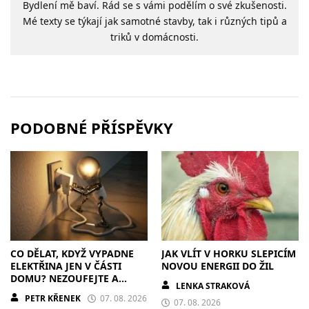
Bydlení mě baví. Rád se s vámi podělím o své zkušenosti.
Mé texty se týkají jak samotné stavby, tak i různých tipů a
triků v domácnosti.
PODOBNÉ PŘÍSPĚVKY
CO DĚLAT, KDYŽ VYPADNE
JAK VLÍT V HORKU SLEPICÍM
ELEKTŘINA JEN V ČÁSTI
NOVOU ENERGII DO ŽIL
DOMU? NEZOUFEJTE A
LENKA STRAKOVÁ
POSTUPUJTE S CHLADNOU
PETR KŘENEK
07. 08. 2026
HLAVOU
07. 08. 2026