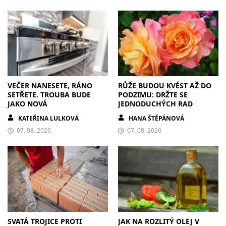
VEČER NANESETE, RÁNO
RŮŽE BUDOU KVÉST AŽ DO
SETŘETE. TROUBA BUDE
PODZIMU: DRŽTE SE
JAKO NOVÁ
JEDNODUCHÝCH RAD
KATEŘINA LULKOVÁ
HANA ŠTĚPÁNOVÁ
07. 08. 2026
07. 08. 2026
SVATÁ TROJICE PROTI
JAK NA ROZLITÝ OLEJ V