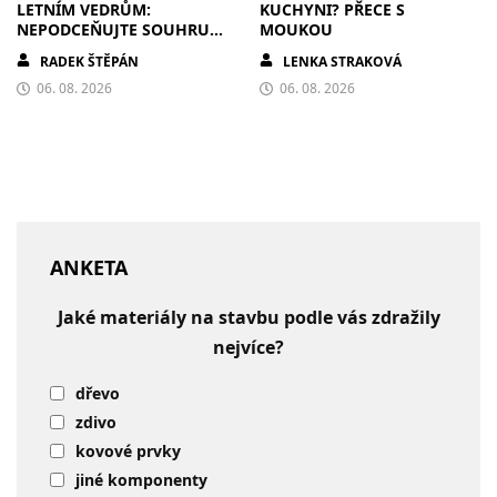
LETNÍM VEDRŮM:
KUCHYNI? PŘECE S
NEPODCEŇUJTE SOUHRU
MOUKOU
ZDIVA A STÍNĚNÍ
RADEK ŠTĚPÁN
LENKA STRAKOVÁ
06. 08. 2026
06. 08. 2026
ANKETA
Jaké materiály na stavbu podle vás zdražily
nejvíce?
dřevo
zdivo
kovové prvky
jiné komponenty