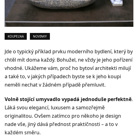
KOUPELNA
NOVINKY
Jde o typický příklad prvku moderního bydlení, který by
chtěl mít doma každý. Bohužel, ne vždy je jeho pořízení
vhodné. Ukážeme vám, proč ho bytoví architekti milují
a také to, v jakých případech byste se k jeho koupi
neměli nechat v žádném případě přemluvit.
Volně stojící umyvadlo vypadá jednoduše perfektně
.
Láká svou elegancí, luxusem a samozřejmě
originalitou. Ovšem zatímco pro někoho je design
nade vše, jiný dává přednost praktičnosti – a to v
každém směru.