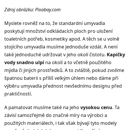
Zdroj obrázku: Pixabay.com
Myslete rovněž na to, že standardní umyvadla
poskytují množství odkládacích ploch pro uložení
toaletních potřeb, kosmetiky apod. A těch se u volně
stojícího umyvadla musíme jednoduše vzdát. A není
také jednoduché udržovat v jeho okolí čistotu.
Kapičky
vody snadno ulpí
na okolí a to včetně použitého
mýdla či jiných prostředků. A to zvláště, pokud zvolíme
špatnou baterii s příliš velkým úhlem nebo dáme při
výběru umyvadla přednost nevšednímu designu před
praktičností.
A pamatovat musíme také na jeho
vysokou cenu
. Ta
závisí samozřejmě do značné míry na výrobci a
použitých materiálech, i tak však bývají tyto modely