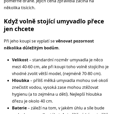
poměrně drahé. Jejich cena zpravidla začíná na
několika tisících.
Když volně stojící umyvadlo přece
jen chcete
Při jeho koupi se vyplatí se
věnovat pozornost
několika důležitým bodům
.
Velikost
– standardní rozměr umyvadla je něco
mezi 40-60 cm, ale při koupi toho volně stojícího je
vhodné zvolit větší model, (nejméně 70-80 cm).
Hloubka
– příliš mělká umyvadla mohou své okolí
znečistit vodou, vysoká zase mohou ztěžovat
hygienu (a to zejména u dětí). Nejlepší hloubka
dřezu je okolo 40 cm.
Baterie
– záleží na tom, v jakém úhlu a síle bude