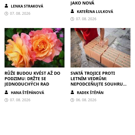
JAKO NOVÁ
LENKA STRAKOVÁ
KATEŘINA LULKOVÁ
07. 08. 2026
07. 08. 2026
RŮŽE BUDOU KVÉST AŽ DO
SVATÁ TROJICE PROTI
PODZIMU: DRŽTE SE
LETNÍM VEDRŮM:
JEDNODUCHÝCH RAD
NEPODCEŇUJTE SOUHRU
ZDIVA A STÍNĚNÍ
HANA ŠTĚPÁNOVÁ
RADEK ŠTĚPÁN
07. 08. 2026
06. 08. 2026