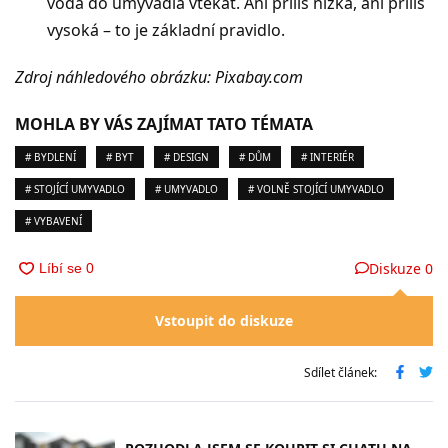
voda do umyvadla vtékat. Ani příliš nízká, ani příliš
vysoká – to je základní pravidlo.
Zdroj náhledového obrázku: Pixabay.com
MOHLA BY VÁS ZAJÍMAT TATO TÉMATA
# BYDLENÍ
# BYT
# DESIGN
# DŮM
# INTERIÉR
# STOJÍCÍ UMYVADLO
# UMYVADLO
# VOLNĚ STOJÍCÍ UMYVADLO
# VYBAVENÍ
Diskuze
0
Vstoupit do diskuze
Sdílet článek: