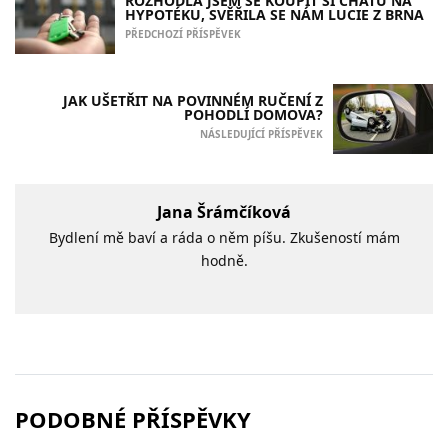
ROZHODLA JSEM SE KOUPIT SI CHATU NA
HYPOTÉKU, SVĚŘILA SE NÁM LUCIE Z BRNA
PŘEDCHOZÍ PŘÍSPĚVEK
JAK UŠETŘIT NA POVINNÉM RUČENÍ Z
POHODLÍ DOMOVA?
NÁSLEDUJÍCÍ PŘÍSPĚVEK
Jana Šrámčíková
Bydlení mě baví a ráda o něm píšu. Zkušeností mám
hodně.
PODOBNÉ PŘÍSPĚVKY