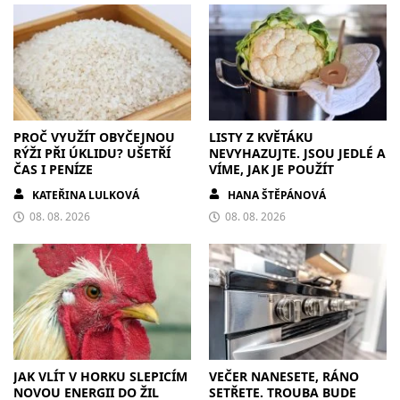
PROČ VYUŽÍT OBYČEJNOU
LISTY Z KVĚTÁKU
RÝŽI PŘI ÚKLIDU? UŠETŘÍ
NEVYHAZUJTE. JSOU JEDLÉ A
ČAS I PENÍZE
VÍME, JAK JE POUŽÍT
KATEŘINA LULKOVÁ
HANA ŠTĚPÁNOVÁ
08. 08. 2026
08. 08. 2026
JAK VLÍT V HORKU SLEPICÍM
VEČER NANESETE, RÁNO
NOVOU ENERGII DO ŽIL
SETŘETE. TROUBA BUDE