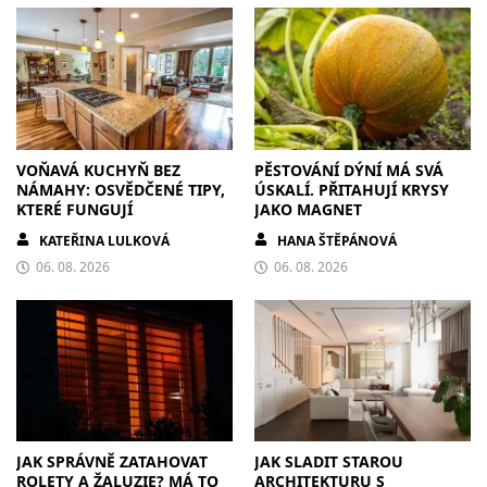
VOŇAVÁ KUCHYŇ BEZ
PĚSTOVÁNÍ DÝNÍ MÁ SVÁ
NÁMAHY: OSVĚDČENÉ TIPY,
ÚSKALÍ. PŘITAHUJÍ KRYSY
KTERÉ FUNGUJÍ
JAKO MAGNET
KATEŘINA LULKOVÁ
HANA ŠTĚPÁNOVÁ
06. 08. 2026
06. 08. 2026
JAK SPRÁVNĚ ZATAHOVAT
JAK SLADIT STAROU
ROLETY A ŽALUZIE? MÁ TO
ARCHITEKTURU S