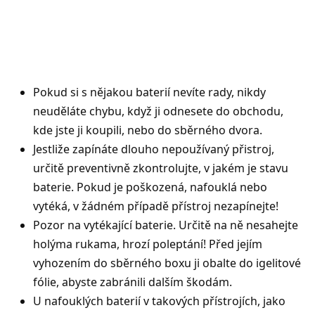
Pokud si s nějakou baterií nevíte rady, nikdy
neuděláte chybu, když ji odnesete do obchodu,
kde jste ji koupili, nebo do sběrného dvora.
Jestliže zapínáte dlouho nepoužívaný přistroj,
určitě preventivně zkontrolujte, v jakém je stavu
baterie. Pokud je poškozená, nafouklá nebo
vytéká, v žádném případě přístroj nezapínejte!
Pozor na vytékající baterie. Určitě na ně nesahejte
holýma rukama, hrozí poleptání! Před jejím
vyhozením do sběrného boxu ji obalte do igelitové
fólie, abyste zabránili dalším škodám.
U nafouklých baterií v takových přístrojích, jako