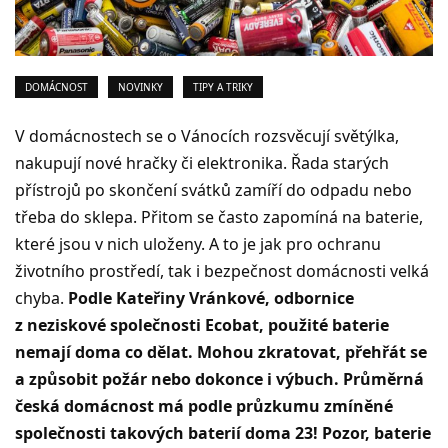
DOMÁCNOST
NOVINKY
TIPY A TRIKY
V domácnostech se o Vánocích rozsvěcují světýlka,
nakupují nové hračky či elektronika. Řada starých
přístrojů po skončení svátků zamíří do odpadu nebo
třeba do sklepa. Přitom se často zapomíná na baterie,
které jsou v nich uloženy. A to je jak pro ochranu
životního prostředí, tak i bezpečnost domácnosti velká
chyba.
Podle Kateřiny Vránkové, odbornice
z neziskové společnosti Ecobat, použité baterie
nemají doma co dělat. Mohou zkratovat, přehřát se
a způsobit požár nebo dokonce i výbuch. Průměrná
česká domácnost má podle průzkumu zmíněné
společnosti takových baterií doma 23! Pozor, baterie