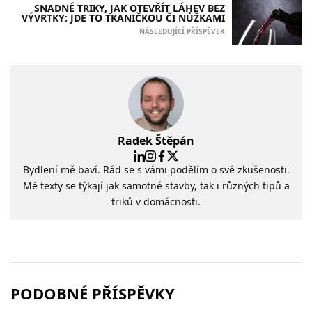
SNADNÉ TRIKY, JAK OTEVŘÍT LÁHEV BEZ
VÝVRTKY: JDE TO TKANIČKOU ČI NŮŽKAMI
NÁSLEDUJÍCÍ PŘÍSPĚVEK
Radek Štěpán
Bydlení mě baví. Rád se s vámi podělím o své zkušenosti.
Mé texty se týkají jak samotné stavby, tak i různých tipů a
triků v domácnosti.
PODOBNÉ PŘÍSPĚVKY