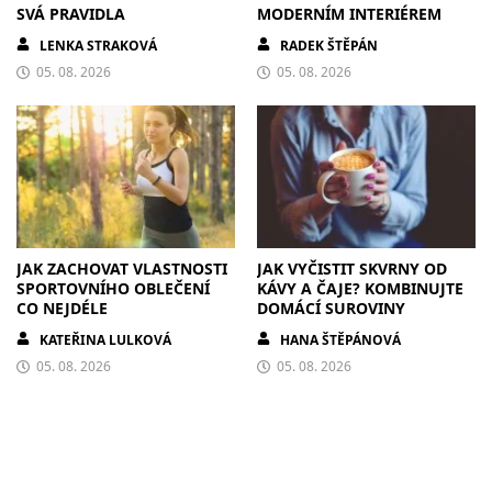
SVÁ PRAVIDLA
MODERNÍM INTERIÉREM
LENKA STRAKOVÁ
RADEK ŠTĚPÁN
05. 08. 2026
05. 08. 2026
JAK ZACHOVAT VLASTNOSTI
JAK VYČISTIT SKVRNY OD
SPORTOVNÍHO OBLEČENÍ
KÁVY A ČAJE? KOMBINUJTE
CO NEJDÉLE
DOMÁCÍ SUROVINY
KATEŘINA LULKOVÁ
HANA ŠTĚPÁNOVÁ
05. 08. 2026
05. 08. 2026