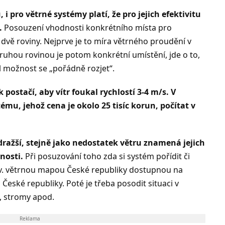
 i pro větrné systémy platí, že pro jejich efektivitu
.
Posouzení vhodnosti konkrétního místa pro
dvě roviny. Nejprve je to míra větrného proudění v
druhou rovinou je potom konkrétní umístění, jde o to,
l možnost se „pořádně rozjet“.
postačí, aby vítr foukal rychlostí 3-4 m/s. V
mu, jehož cena je okolo 25 tisíc korun, počítat v
ražší, stejně jako nedostatek větru znamená jejich
nosti.
Při posuzování toho zda si systém pořídit či
 tzv. větrnou mapou České republiky dostupnou na
eské republiky. Poté je třeba posodit situaci v
u, stromy apod.
Reklama