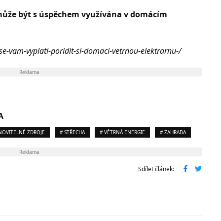
e může být s úspěchem využívána v domácím
se-vam-vyplati-poridit-si-domaci-vetrnou-elektrarnu-/
Reklama
A
NOVITELNÉ ZDROJE
# STŘECHA
# VĚTRNÁ ENERGIE
# ZAHRADA
Reklama
Sdílet článek: