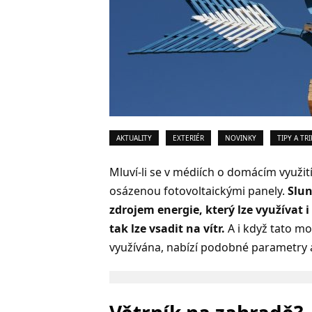
AKTUALITY
EXTERIÉR
NOVINKY
TIPY A TRI
Mluví-li se v médiích o domácím využití
osázenou fotovoltaickými panely.
Slun
zdrojem energie, který lze využívat
tak lze vsadit na vítr.
A i když tato mo
využívána, nabízí podobné parametry 