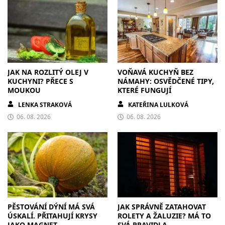
JAK NA ROZLITÝ OLEJ V
VOŇAVÁ KUCHYŇ BEZ
KUCHYNI? PŘECE S
NÁMAHY: OSVĚDČENÉ TIPY,
MOUKOU
KTERÉ FUNGUJÍ
LENKA STRAKOVÁ
KATEŘINA LULKOVÁ
06. 08. 2026
06. 08. 2026
PĚSTOVÁNÍ DÝNÍ MÁ SVÁ
JAK SPRÁVNĚ ZATAHOVAT
ÚSKALÍ. PŘITAHUJÍ KRYSY
ROLETY A ŽALUZIE? MÁ TO
JAKO MAGNET
SVÁ PRAVIDLA