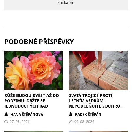
kočkami.
PODOBNÉ PŘÍSPĚVKY
RŮŽE BUDOU KVÉST AŽ DO
SVATÁ TROJICE PROTI
PODZIMU: DRŽTE SE
LETNÍM VEDRŮM:
JEDNODUCHÝCH RAD
NEPODCEŇUJTE SOUHRU
ZDIVA A STÍNĚNÍ
HANA ŠTĚPÁNOVÁ
RADEK ŠTĚPÁN
07. 08. 2026
06. 08. 2026