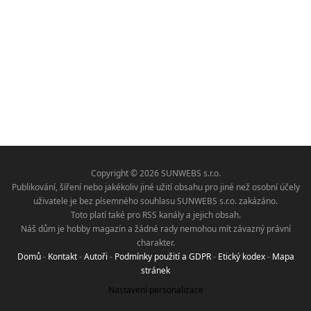
Copyright © 2026 SUNWEBS s.r.o.
Publikování, šíření nebo jakékoliv jiné užití obsahu pro jiné než osobní účely
uživatele je bez písemného souhlasu SUNWEBS s.r.o. zakázáno.
Toto platí také pro RSS kanály a jejich obsah.
Náš dům je hobby magazín a žádné rady nemohou mít závazný právní
charakter.
Domů
-
Kontakt
-
Autoři
-
Podmínky použití a GDPR
-
Etický kodex
-
Mapa
stránek
Nastavení personalizace