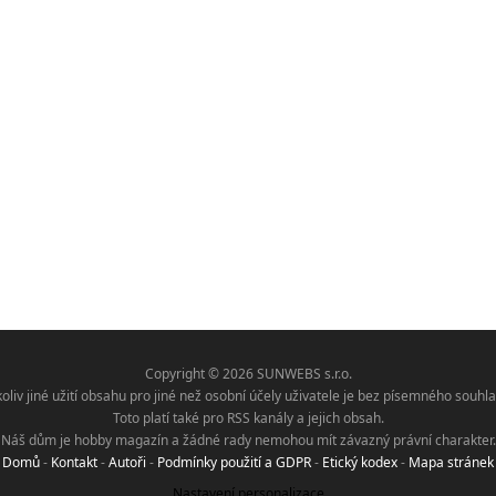
Copyright © 2026 SUNWEBS s.r.o.
koliv jiné užití obsahu pro jiné než osobní účely uživatele je bez písemného sou
Toto platí také pro RSS kanály a jejich obsah.
Náš dům je hobby magazín a žádné rady nemohou mít závazný právní charakter.
Domů
-
Kontakt
-
Autoři
-
Podmínky použití a GDPR
-
Etický kodex
-
Mapa stránek
Nastavení personalizace