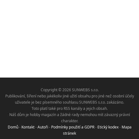
Copyright © 2026 SUNWEBS s.r.o.
Publikování, šíření nebo jakékoliv jiné užití obsahu pro jiné než osobní účely
uživatele je bez písemného souhlasu SUNWEBS s.r.o. zakázáno.
Toto platí také pro RSS kanály a jejich obsah.
Náš dům je hobby magazín a žádné rady nemohou mít závazný právní
charakter.
Domů
-
Kontakt
-
Autoři
-
Podmínky použití a GDPR
-
Etický kodex
-
Mapa
stránek