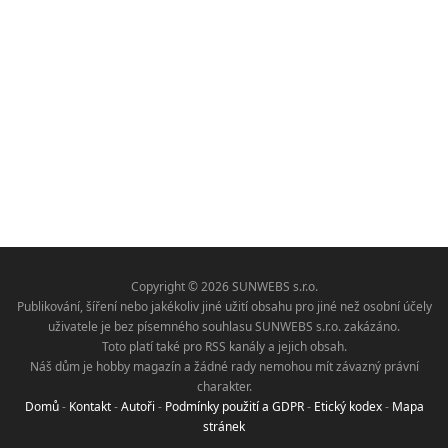
Copyright © 2026 SUNWEBS s.r.o.
Publikování, šíření nebo jakékoliv jiné užití obsahu pro jiné než osobní účely
uživatele je bez písemného souhlasu SUNWEBS s.r.o. zakázáno.
Toto platí také pro RSS kanály a jejich obsah.
Náš dům je hobby magazín a žádné rady nemohou mít závazný právní
charakter.
Domů
-
Kontakt
-
Autoři
-
Podmínky použití a GDPR
-
Etický kodex
-
Mapa
stránek