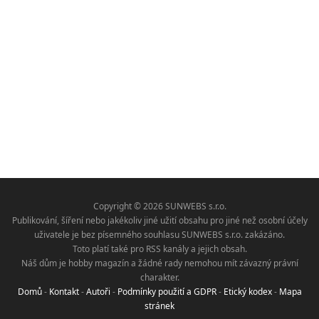
Copyright © 2026 SUNWEBS s.r.o.
Publikování, šíření nebo jakékoliv jiné užití obsahu pro jiné než osobní účely
uživatele je bez písemného souhlasu SUNWEBS s.r.o. zakázáno.
Toto platí také pro RSS kanály a jejich obsah.
Náš dům je hobby magazín a žádné rady nemohou mít závazný právní
charakter.
Domů
-
Kontakt
-
Autoři
-
Podmínky použití a GDPR
-
Etický kodex
-
Mapa
stránek