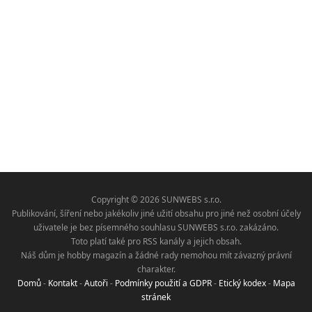
Copyright © 2026 SUNWEBS s.r.o.
Publikování, šíření nebo jakékoliv jiné užití obsahu pro jiné než osobní účely
uživatele je bez písemného souhlasu SUNWEBS s.r.o. zakázáno.
Toto platí také pro RSS kanály a jejich obsah.
Náš dům je hobby magazín a žádné rady nemohou mít závazný právní
charakter.
Domů
-
Kontakt
-
Autoři
-
Podmínky použití a GDPR
-
Etický kodex
-
Mapa
stránek