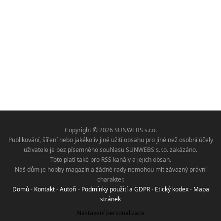
Copyright © 2026 SUNWEBS s.r.o.
Publikování, šíření nebo jakékoliv jiné užití obsahu pro jiné než osobní účely
uživatele je bez písemného souhlasu SUNWEBS s.r.o. zakázáno.
Toto platí také pro RSS kanály a jejich obsah.
Náš dům je hobby magazín a žádné rady nemohou mít závazný právní
charakter.
Domů
-
Kontakt
-
Autoři
-
Podmínky použití a GDPR
-
Etický kodex
-
Mapa
stránek
Nastavení personalizace