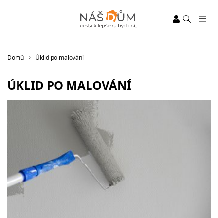
Domů
Úklid po malování
ÚKLID PO MALOVÁNÍ