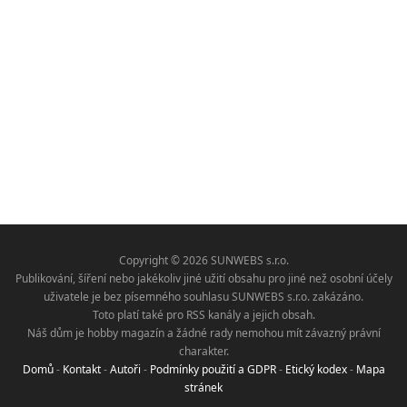
Copyright © 2026 SUNWEBS s.r.o.
Publikování, šíření nebo jakékoliv jiné užití obsahu pro jiné než osobní účely
uživatele je bez písemného souhlasu SUNWEBS s.r.o. zakázáno.
Toto platí také pro RSS kanály a jejich obsah.
Náš dům je hobby magazín a žádné rady nemohou mít závazný právní
charakter.
Domů
-
Kontakt
-
Autoři
-
Podmínky použití a GDPR
-
Etický kodex
-
Mapa
stránek