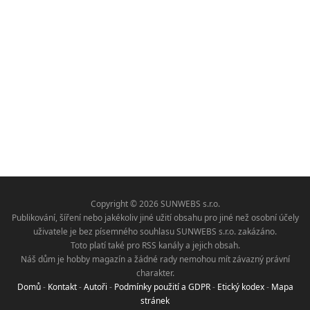
Copyright © 2026 SUNWEBS s.r.o.
Publikování, šíření nebo jakékoliv jiné užití obsahu pro jiné než osobní účely
uživatele je bez písemného souhlasu SUNWEBS s.r.o. zakázáno.
Toto platí také pro RSS kanály a jejich obsah.
Náš dům je hobby magazín a žádné rady nemohou mít závazný právní
charakter.
Domů
-
Kontakt
-
Autoři
-
Podmínky použití a GDPR
-
Etický kodex
-
Mapa
stránek