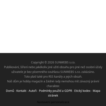
Copyright © 2026 SUNWEBS s.r.o.
Publikování, šíření nebo jakékoliv jiné užití obsahu pro jiné než osobní účely
uživatele je bez písemného souhlasu SUNWEBS s.r.o. zakázáno.
Toto platí také pro RSS kanály a jejich obsah.
Náš dům je hobby magazín a žádné rady nemohou mít závazný právní
charakter.
Domů
-
Kontakt
-
Autoři
-
Podmínky použití a GDPR
-
Etický kodex
-
Mapa
stránek
Nastavení personalizace