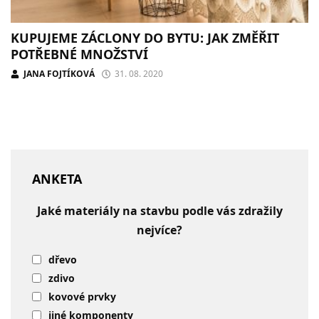
KUPUJEME ZÁCLONY DO BYTU: JAK ZMĚŘIT
POTŘEBNÉ MNOŽSTVÍ
JANA FOJTÍKOVÁ
31. 08. 2020
ANKETA
Jaké materiály na stavbu podle vás zdražily
nejvíce?
dřevo
zdivo
kovové prvky
jiné komponenty