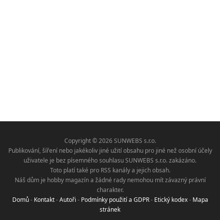
Copyright © 2026 SUNWEBS s.r.o.
Publikování, šíření nebo jakékoliv jiné užití obsahu pro jiné než osobní účely
uživatele je bez písemného souhlasu SUNWEBS s.r.o. zakázáno.
Toto platí také pro RSS kanály a jejich obsah.
Náš dům je hobby magazín a žádné rady nemohou mít závazný právní
charakter.
Domů
-
Kontakt
-
Autoři
-
Podmínky použití a GDPR
-
Etický kodex
-
Mapa
stránek