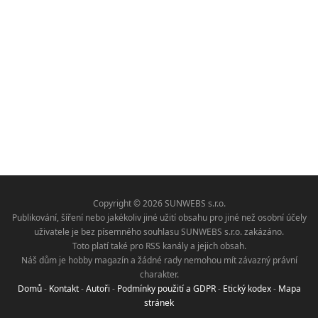
Copyright © 2026 SUNWEBS s.r.o.
Publikování, šíření nebo jakékoliv jiné užití obsahu pro jiné než osobní účely
uživatele je bez písemného souhlasu SUNWEBS s.r.o. zakázáno.
Toto platí také pro RSS kanály a jejich obsah.
Náš dům je hobby magazín a žádné rady nemohou mít závazný právní
charakter.
Domů
-
Kontakt
-
Autoři
-
Podmínky použití a GDPR
-
Etický kodex
-
Mapa
stránek