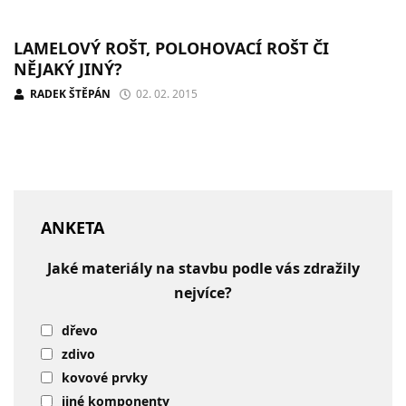
LAMELOVÝ ROŠT, POLOHOVACÍ ROŠT ČI
NĚJAKÝ JINÝ?
RADEK ŠTĚPÁN
02. 02. 2015
ANKETA
Jaké materiály na stavbu podle vás zdražily
nejvíce?
dřevo
zdivo
kovové prvky
jiné komponenty