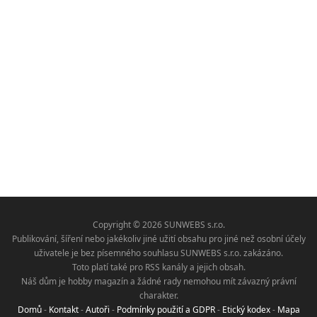
Copyright © 2026 SUNWEBS s.r.o.
Publikování, šíření nebo jakékoliv jiné užití obsahu pro jiné než osobní účely
uživatele je bez písemného souhlasu SUNWEBS s.r.o. zakázáno.
Toto platí také pro RSS kanály a jejich obsah.
Náš dům je hobby magazín a žádné rady nemohou mít závazný právní
charakter.
Domů
-
Kontakt
-
Autoři
-
Podmínky použití a GDPR
-
Etický kodex
-
Mapa