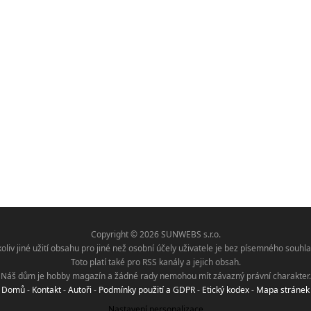
Copyright © 2026 SUNWEBS s.r.o.
koliv jiné užití obsahu pro jiné než osobní účely uživatele je bez písemného sou
Toto platí také pro RSS kanály a jejich obsah.
Náš dům je hobby magazín a žádné rady nemohou mít závazný právní charakter.
Domů
-
Kontakt
-
Autoři
-
Podmínky použití a GDPR
-
Etický kodex
-
Mapa stránek
Nastavení personalizace