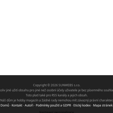
Copyright © 2026 SUNWEBS s.r.o.
koliv jiné užití obsahu pro jiné než osobní účely uživatele je bez písemného sou
Toto platí také pro RSS kanály a jejich obsah.
Náš dům je hobby magazín a žádné rady nemohou mít závazný právní charakter.
Domů
-
Kontakt
-
Autoři
-
Podmínky použití a GDPR
-
Etický kodex
-
Mapa stránek
Nastavení personalizace