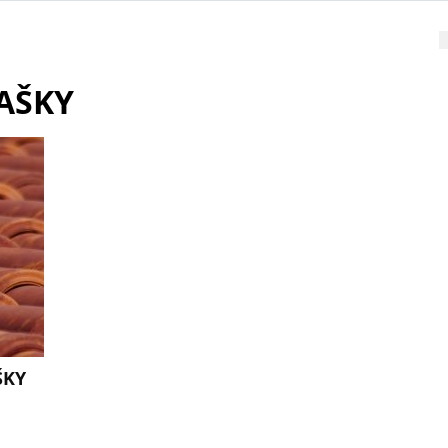
AŠKY
ŠKY