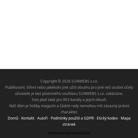
Copyright © 2026 SUNWEBS s.r.o.
Publikování, šíření nebo jakékoliv jiné užití obsahu pro jiné než osobní účely
uživatele je bez písemného souhlasu SUNWEBS s.r.o. zakázáno.
Toto platí také pro RSS kanály a jejich obsah.
Náš dům je hobby magazín a žádné rady nemohou mít závazný právní
charakter.
Domů
-
Kontakt
-
Autoři
-
Podmínky použití a GDPR
-
Etický kodex
-
Mapa
stránek
Nastavení personalizace