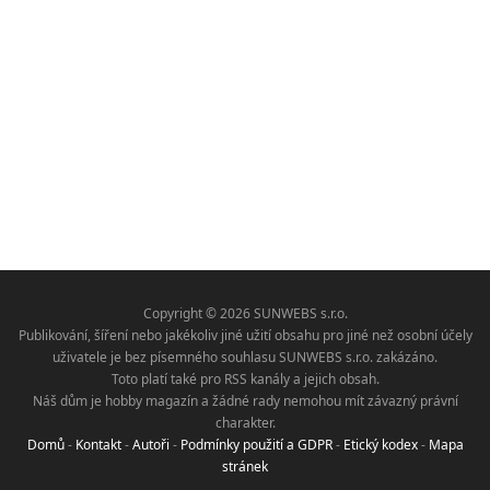
Copyright © 2026 SUNWEBS s.r.o.
Publikování, šíření nebo jakékoliv jiné užití obsahu pro jiné než osobní účely
uživatele je bez písemného souhlasu SUNWEBS s.r.o. zakázáno.
Toto platí také pro RSS kanály a jejich obsah.
Náš dům je hobby magazín a žádné rady nemohou mít závazný právní
charakter.
Domů
-
Kontakt
-
Autoři
-
Podmínky použití a GDPR
-
Etický kodex
-
Mapa
stránek