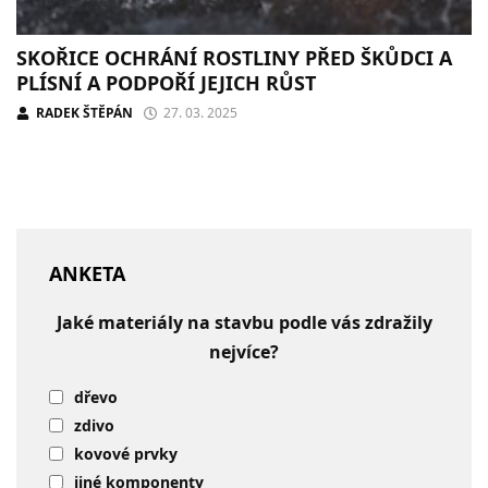
SKOŘICE OCHRÁNÍ ROSTLINY PŘED ŠKŮDCI A
PLÍSNÍ A PODPOŘÍ JEJICH RŮST
RADEK ŠTĚPÁN
27. 03. 2025
ANKETA
Jaké materiály na stavbu podle vás zdražily
nejvíce?
dřevo
zdivo
kovové prvky
jiné komponenty