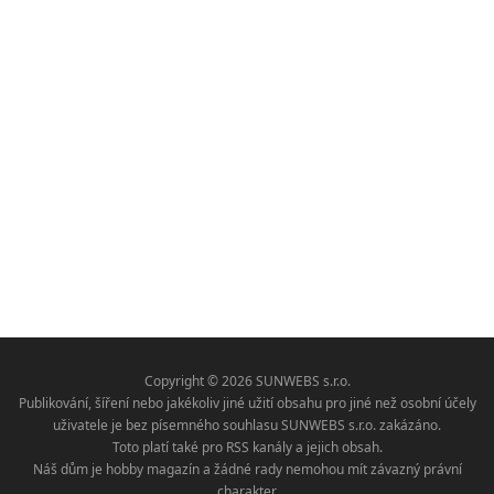
Copyright © 2026 SUNWEBS s.r.o.
Publikování, šíření nebo jakékoliv jiné užití obsahu pro jiné než osobní účely
uživatele je bez písemného souhlasu SUNWEBS s.r.o. zakázáno.
Toto platí také pro RSS kanály a jejich obsah.
Náš dům je hobby magazín a žádné rady nemohou mít závazný právní
charakter.