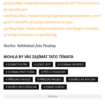
pests/
,
https://tojenapad.dobrenoviny.sk/321705/skorica-a-
jej-vyuzitie-pre-
rastliny/
,
https://www.blackgirlsgardeningincontainers.com/
post/5-benefits-of-using-cinnamon-in-your-
garden
,
https://www.daisycreekfarms.com/blog/5-benefits-
of-using-cinnamon-in-gardening
Skořice: Náhledové foto Pixabay
MOHLA BY VÁS ZAJÍMAT TATO TÉMATA
# DOMÁCÍ POSTŘIK
# LESKLÉ LISTY
# OCHRANA ORCHIDEJÍ
# OCHRANA PROTI PLÍSNI
# PÉČE O POKOJOVKY
# PŘÍRODNÍ FUNGICID
# PŘÍRODNÍ HNOJIVO
# SKOŘICE NA ROSTLINY
# SKOŘICE PROTI ŠKŮDCŮM
# ZDRAVÉ KOŘENY
Reklama