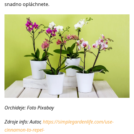
snadno opláchnete.
Orchideje: Foto Pixabay
Zdroje info: Autor,
https://simplegardenlife.com/use-
cinnamon-to-repel-