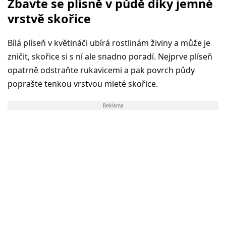
Zbavte se plísně v půdě díky jemné
vrstvě skořice
Bílá plíseň v květináči ubírá rostlinám živiny a může je
zničit, skořice si s ní ale snadno poradí. Nejprve plíseň
opatrně odstraňte rukavicemi a pak povrch půdy
poprašte tenkou vrstvou mleté skořice.
Reklama