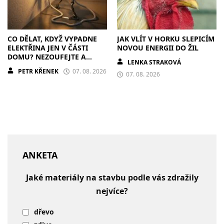
CO DĚLAT, KDYŽ VYPADNE
JAK VLÍT V HORKU SLEPICÍM
ELEKTŘINA JEN V ČÁSTI
NOVOU ENERGII DO ŽIL
DOMU? NEZOUFEJTE A
LENKA STRAKOVÁ
POSTUPUJTE S CHLADNOU
PETR KŘENEK
07. 08. 2026
HLAVOU
07. 08. 2026
ANKETA
Jaké materiály na stavbu podle vás zdražily
nejvíce?
dřevo