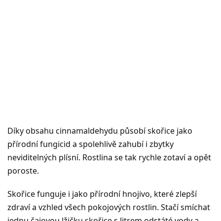
Díky obsahu cinnamaldehydu působí skořice jako
přírodní fungicid a spolehlivě zahubí i zbytky
neviditelných plísní. Rostlina se tak rychle zotaví a opět
poroste.
Skořice funguje i jako přírodní hnojivo, které zlepší
zdraví a vzhled všech pokojových rostlin. Stačí smíchat
jednu čajovou lžičku skořice s litrem odstáté vody a