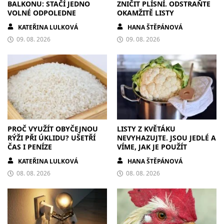
BALKONU: STAČÍ JEDNO
ZNIČIT PLÍSNÍ. ODSTRAŇTE
VOLNÉ ODPOLEDNE
OKAMŽITĚ LISTY
KATEŘINA LULKOVÁ
HANA ŠTĚPÁNOVÁ
09. 08. 2026
09. 08. 2026
PROČ VYUŽÍT OBYČEJNOU
LISTY Z KVĚTÁKU
RÝŽI PŘI ÚKLIDU? UŠETŘÍ
NEVYHAZUJTE. JSOU JEDLÉ A
ČAS I PENÍZE
VÍME, JAK JE POUŽÍT
KATEŘINA LULKOVÁ
HANA ŠTĚPÁNOVÁ
08. 08. 2026
08. 08. 2026