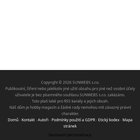
Copyright © 2026 SUNWEBS s.r.o.
Publikování, šíření nebo jakékoliv jiné užití obsahu pro jiné než osobní účely
uživatele je bez písemného souhlasu SUNWEBS s.r.o. zakázáno.
Toto platí také pro RSS kanály a jejich obsah.
Náš dům je hobby magazín a žádné rady nemohou mít závazný právní
charakter.
Domů
-
Kontakt
-
Autoři
-
Podmínky použití a GDPR
-
Etický kodex
-
Mapa
stránek
Nastavení personalizace