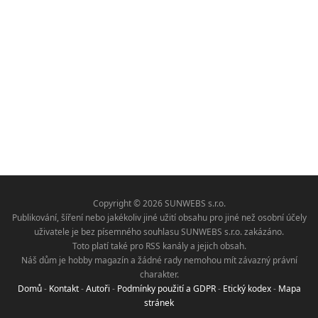
Copyright © 2026 SUNWEBS s.r.o.
Publikování, šíření nebo jakékoliv jiné užití obsahu pro jiné než osobní účely
uživatele je bez písemného souhlasu SUNWEBS s.r.o. zakázáno.
Toto platí také pro RSS kanály a jejich obsah.
Náš dům je hobby magazín a žádné rady nemohou mít závazný právní
charakter.
Domů
-
Kontakt
-
Autoři
-
Podmínky použití a GDPR
-
Etický kodex
-
Mapa
stránek