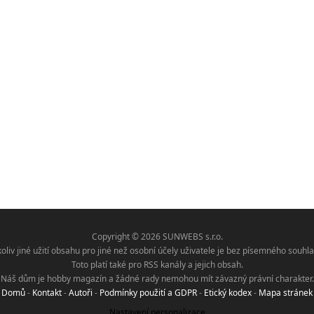
Copyright © 2026 SUNWEBS s.r.o.
koliv jiné užití obsahu pro jiné než osobní účely uživatele je bez písemného sou
Toto platí také pro RSS kanály a jejich obsah.
Náš dům je hobby magazín a žádné rady nemohou mít závazný právní charakter.
Domů
-
Kontakt
-
Autoři
-
Podmínky použití a GDPR
-
Etický kodex
-
Mapa stránek
Nastavení personalizace