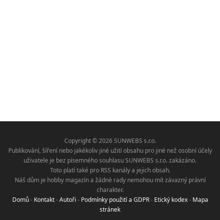
Copyright © 2026 SUNWEBS s.r.o.
Publikování, šíření nebo jakékoliv jiné užití obsahu pro jiné než osobní účely
uživatele je bez písemného souhlasu SUNWEBS s.r.o. zakázáno.
Toto platí také pro RSS kanály a jejich obsah.
Náš dům je hobby magazín a žádné rady nemohou mít závazný právní
charakter.
Domů
-
Kontakt
-
Autoři
-
Podmínky použití a GDPR
-
Etický kodex
-
Mapa
stránek