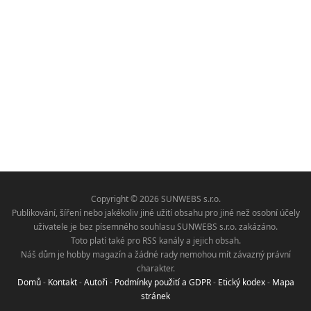
Copyright © 2026 SUNWEBS s.r.o.
Publikování, šíření nebo jakékoliv jiné užití obsahu pro jiné než osobní účely
uživatele je bez písemného souhlasu SUNWEBS s.r.o. zakázáno.
Toto platí také pro RSS kanály a jejich obsah.
Náš dům je hobby magazín a žádné rady nemohou mít závazný právní
charakter.
Domů
-
Kontakt
-
Autoři
-
Podmínky použití a GDPR
-
Etický kodex
-
Mapa
stránek