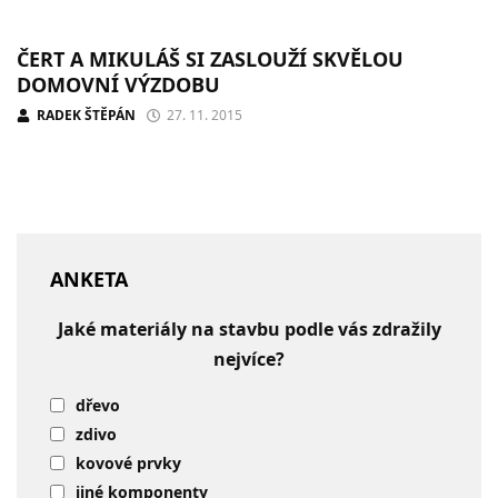
ČERT A MIKULÁŠ SI ZASLOUŽÍ SKVĚLOU
DOMOVNÍ VÝZDOBU
RADEK ŠTĚPÁN
27. 11. 2015
ANKETA
Jaké materiály na stavbu podle vás zdražily
nejvíce?
dřevo
zdivo
kovové prvky
jiné komponenty