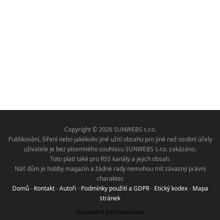
Copyright © 2026 SUNWEBS s.r.o.
Publikování, šíření nebo jakékoliv jiné užití obsahu pro jiné než osobní účely
uživatele je bez písemného souhlasu SUNWEBS s.r.o. zakázáno.
Toto platí také pro RSS kanály a jejich obsah.
Náš dům je hobby magazín a žádné rady nemohou mít závazný právní
charakter.
Domů
-
Kontakt
-
Autoři
-
Podmínky použití a GDPR
-
Etický kodex
-
Mapa
stránek
Nastavení personalizace