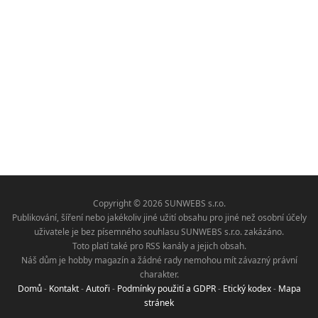
Copyright © 2026 SUNWEBS s.r.o.
Publikování, šíření nebo jakékoliv jiné užití obsahu pro jiné než osobní účely
uživatele je bez písemného souhlasu SUNWEBS s.r.o. zakázáno.
Toto platí také pro RSS kanály a jejich obsah.
Náš dům je hobby magazín a žádné rady nemohou mít závazný právní
charakter.
Domů
-
Kontakt
-
Autoři
-
Podmínky použití a GDPR
-
Etický kodex
-
Mapa
stránek