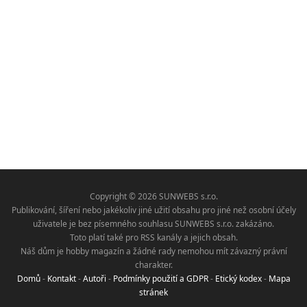
Copyright © 2026 SUNWEBS s.r.o.
Publikování, šíření nebo jakékoliv jiné užití obsahu pro jiné než osobní účely
uživatele je bez písemného souhlasu SUNWEBS s.r.o. zakázáno.
Toto platí také pro RSS kanály a jejich obsah.
Náš dům je hobby magazín a žádné rady nemohou mít závazný právní
charakter.
Domů
-
Kontakt
-
Autoři
-
Podmínky použití a GDPR
-
Etický kodex
-
Mapa
stránek