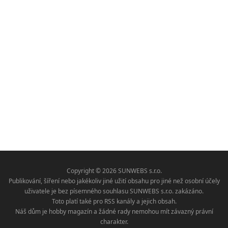
Copyright © 2026 SUNWEBS s.r.o.
Publikování, šíření nebo jakékoliv jiné užití obsahu pro jiné než osobní účely
uživatele je bez písemného souhlasu SUNWEBS s.r.o. zakázáno.
Toto platí také pro RSS kanály a jejich obsah.
Náš dům je hobby magazín a žádné rady nemohou mít závazný právní
charakter.