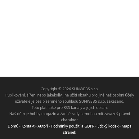
Copyright © 2026 SUNWEBS s.r.o.
Publikování, šíření nebo jakékoliv jiné užití obsahu pro jiné než osobní účely
uživatele je bez písemného souhlasu SUNWEBS s.r.o. zakázáno.
Toto platí také pro RSS kanály a jejich obsah.
Náš dům je hobby magazín a žádné rady nemohou mít závazný právní
charakter.
Domů
-
Kontakt
-
Autoři
-
Podmínky použití a GDPR
-
Etický kodex
-
Mapa
stránek