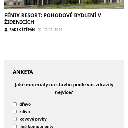
FÉNIX RESORT: POHODOVÉ BYDLENÍ V
ŽIDENICÍCH
RADEK ŠTĚPÁN
17. 07. 2016
ANKETA
Jaké materiály na stavbu podle vás zdražily
nejvíce?
dřevo
zdivo
kovové prvky
jiné komponenty