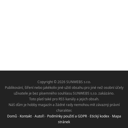
Copyright © 2026 SUNWEBS s.r.o.
Publikování, šíření nebo jakékoliv jiné užití obsahu pro jiné než osobní účely
uživatele je bez písemného souhlasu SUNWEBS s.r.o. zakázáno.
Toto platí také pro RSS kanály a jejich obsah.
Náš dům je hobby magazín a žádné rady nemohou mít závazný právní
charakter.
Domů
-
Kontakt
-
Autoři
-
Podmínky použití a GDPR
-
Etický kodex
-
Mapa
stránek