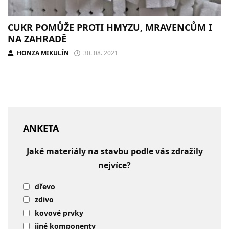
CUKR POMŮŽE PROTI HMYZU, MRAVENCŮM I
NA ZAHRADĚ
HONZA MIKULÍN
30. 08. 2021
ANKETA
Jaké materiály na stavbu podle vás zdražily
nejvíce?
dřevo
zdivo
kovové prvky
jiné komponenty