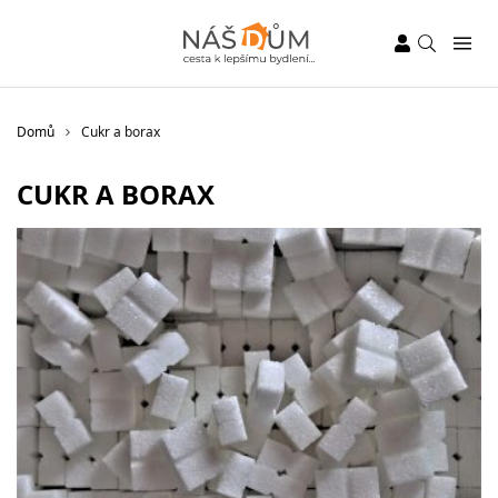
Domů
Cukr a borax
CUKR A BORAX