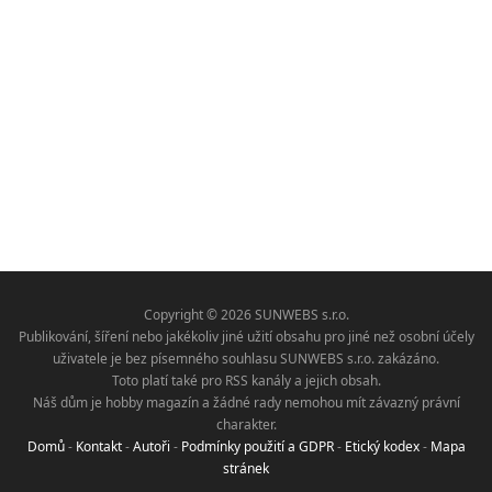
Copyright © 2026 SUNWEBS s.r.o.
Publikování, šíření nebo jakékoliv jiné užití obsahu pro jiné než osobní účely
uživatele je bez písemného souhlasu SUNWEBS s.r.o. zakázáno.
Toto platí také pro RSS kanály a jejich obsah.
Náš dům je hobby magazín a žádné rady nemohou mít závazný právní
charakter.
Domů
-
Kontakt
-
Autoři
-
Podmínky použití a GDPR
-
Etický kodex
-
Mapa
stránek