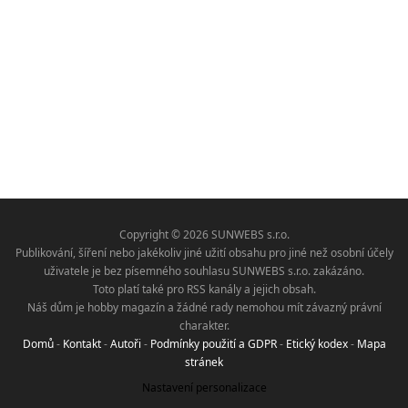
Copyright © 2026 SUNWEBS s.r.o.
Publikování, šíření nebo jakékoliv jiné užití obsahu pro jiné než osobní účely
uživatele je bez písemného souhlasu SUNWEBS s.r.o. zakázáno.
Toto platí také pro RSS kanály a jejich obsah.
Náš dům je hobby magazín a žádné rady nemohou mít závazný právní
charakter.
Domů
-
Kontakt
-
Autoři
-
Podmínky použití a GDPR
-
Etický kodex
-
Mapa
stránek
Nastavení personalizace