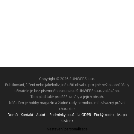
Copyright © 2026 SUNWEBS s.r.o.
Publikování, šíření nebo jakékoliv jiné užití obsahu pro jiné než osobní účely
uživatele je bez písemného souhlasu SUNWEBS s.r.o. zakázáno.
Toto platí také pro RSS kanály a jejich obsah.
Náš dům je hobby magazín a žádné rady nemohou mít závazný právní
charakter.
Domů
-
Kontakt
-
Autoři
-
Podmínky použití a GDPR
-
Etický kodex
-
Mapa
stránek
Nastavení personalizace