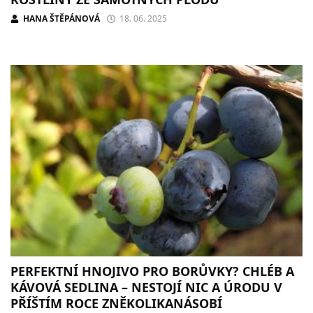
HANA ŠTĚPÁNOVÁ
18. 06. 2025
PERFEKTNÍ HNOJIVO PRO BORŮVKY? CHLÉB A
KÁVOVÁ SEDLINA – NESTOJÍ NIC A ÚRODU V
PŘÍŠTÍM ROCE ZNĚKOLIKANÁSOBÍ