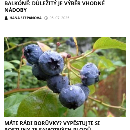
BALKÓNĚ: DŮLEŽITÝ JE VÝBĚR VHODNÉ
NÁDOBY
HANA ŠTĚPÁNOVÁ
05. 07. 2025
MÁTE RÁDI BORŮVKY? VYPĚSTUJTE SI
ROSTLINY ZE SAMOTNÝCH PLODŮ