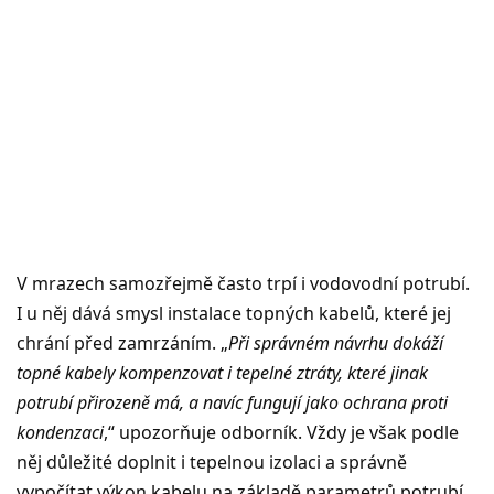
V mrazech samozřejmě často trpí i vodovodní potrubí.
I u něj dává smysl instalace topných kabelů, které jej
chrání před zamrzáním. „
Při správném návrhu dokáží
topné kabely kompenzovat i tepelné ztráty, které jinak
potrubí přirozeně má, a navíc fungují jako ochrana proti
kondenzaci
,“ upozorňuje odborník. Vždy je však podle
něj důležité doplnit i tepelnou izolaci a správně
vypočítat výkon kabelu na základě parametrů potrubí.