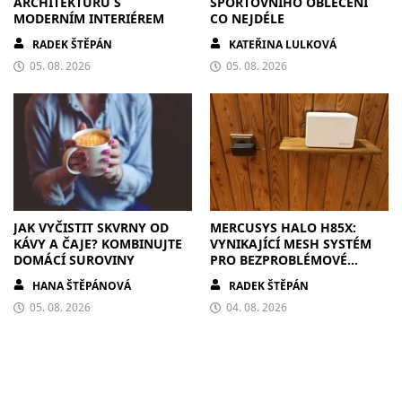
ARCHITEKTURU S
SPORTOVNÍHO OBLEČENÍ
MODERNÍM INTERIÉREM
CO NEJDÉLE
RADEK ŠTĚPÁN
KATEŘINA LULKOVÁ
05. 08. 2026
05. 08. 2026
JAK VYČISTIT SKVRNY OD
MERCUSYS HALO H85X:
KÁVY A ČAJE? KOMBINUJTE
VYNIKAJÍCÍ MESH SYSTÉM
DOMÁCÍ SUROVINY
PRO BEZPROBLÉMOVÉ
PŘIPOJENÍ V KAŽDÉ
HANA ŠTĚPÁNOVÁ
RADEK ŠTĚPÁN
DOMÁCNOSTI
05. 08. 2026
04. 08. 2026