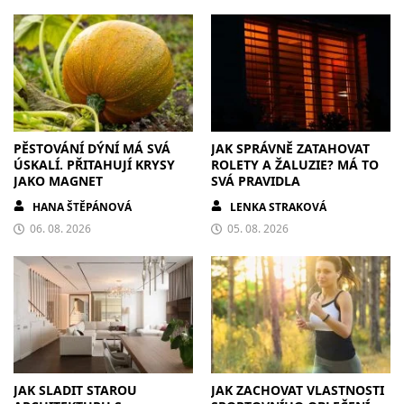
PĚSTOVÁNÍ DÝNÍ MÁ SVÁ
JAK SPRÁVNĚ ZATAHOVAT
ÚSKALÍ. PŘITAHUJÍ KRYSY
ROLETY A ŽALUZIE? MÁ TO
JAKO MAGNET
SVÁ PRAVIDLA
HANA ŠTĚPÁNOVÁ
LENKA STRAKOVÁ
06. 08. 2026
05. 08. 2026
JAK SLADIT STAROU
JAK ZACHOVAT VLASTNOSTI