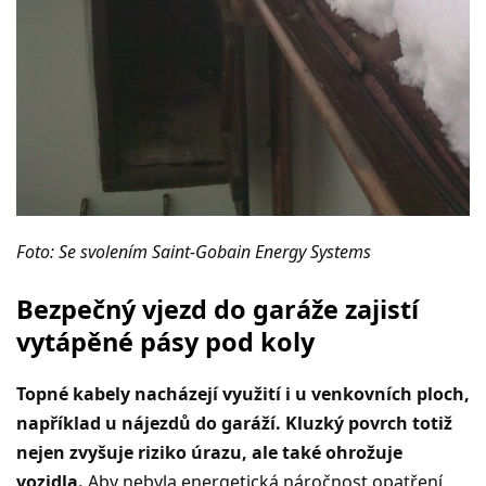
Foto: Se svolením Saint-Gobain Energy Systems
Bezpečný vjezd do garáže zajistí
vytápěné pásy pod koly
Topné kabely nacházejí využití i u venkovních ploch,
například u nájezdů do garáží. Kluzký povrch totiž
nejen zvyšuje riziko úrazu, ale také ohrožuje
vozidla.
Aby nebyla energetická náročnost opatření