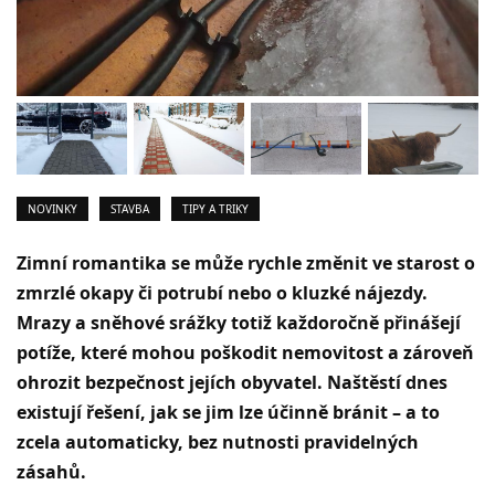
NOVINKY
STAVBA
TIPY A TRIKY
Zimní romantika se může rychle změnit ve starost o
zmrzlé okapy či potrubí nebo o kluzké nájezdy.
Mrazy a sněhové srážky totiž každoročně přinášejí
potíže, které mohou poškodit nemovitost a zároveň
ohrozit bezpečnost jejích obyvatel. Naštěstí dnes
existují řešení, jak se jim lze účinně bránit – a to
zcela automaticky, bez nutnosti pravidelných
zásahů.