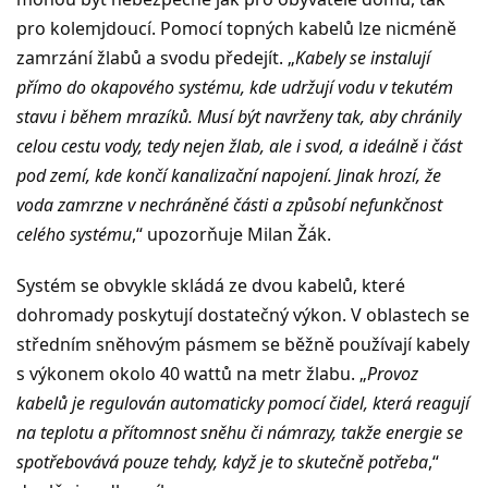
pro kolemjdoucí. Pomocí topných kabelů lze nicméně
zamrzání žlabů a svodu předejít. „
Kabely se instalují
přímo do okapového systému, kde udržují vodu v tekutém
stavu i během mrazíků. Musí být navrženy tak, aby chránily
celou cestu vody, tedy nejen žlab, ale i svod, a ideálně i část
pod zemí, kde končí kanalizační napojení. Jinak hrozí, že
voda zamrzne v nechráněné části a způsobí nefunkčnost
celého systému
,“ upozorňuje Milan Žák.
Systém se obvykle skládá ze dvou kabelů, které
dohromady poskytují dostatečný výkon. V oblastech se
středním sněhovým pásmem se běžně používají kabely
s výkonem okolo 40 wattů na metr žlabu. „
Provoz
kabelů je regulován automaticky pomocí čidel, která reagují
na teplotu a přítomnost sněhu či námrazy, takže energie se
spotřebovává pouze tehdy, když je to skutečně potřeba
,“