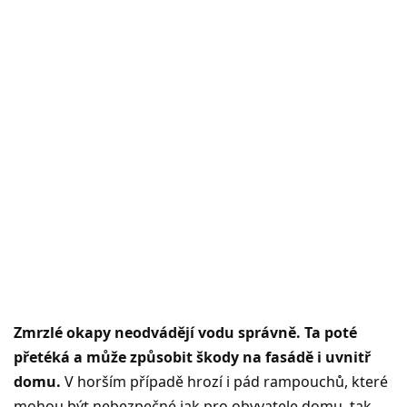
Zmrzlé okapy neodvádějí vodu správně. Ta poté
přetéká a může způsobit škody na fasádě i uvnitř
domu.
V horším případě hrozí i pád rampouchů, které
mohou být nebezpečné jak pro obyvatele domu, tak