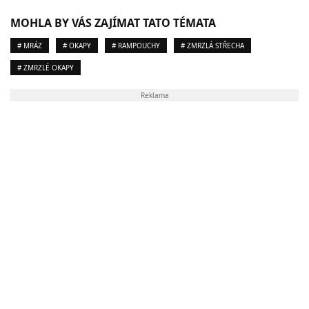
MOHLA BY VÁS ZAJÍMAT TATO TÉMATA
# MRÁZ
# OKAPY
# RAMPOUCHY
# ZMRZLÁ STŘECHA
# ZMRZLÉ OKAPY
Reklama