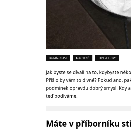
DOMÁCNOST
KUCHYNĚ
TIPY A TRIKY
Jak byste se dívali na to, kdybyste něk
Přišlo by vám to divné? Pokud ano, pak
podmínek opravdu dobrý smysl. Kdy a p
teď podíváme.
Máte v příborníku st