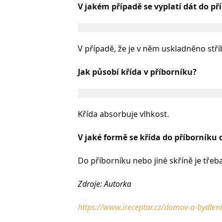
V jakém případě se vyplatí dát do př
V případě, že je v něm uskladněno stř
Jak působí křída v příborníku?
Křída absorbuje vlhkost.
V jaké formě se křída do příborníku
Do příborníku nebo jiné skříně je třeba
Zdroje: Autorka
https://www.ireceptar.cz/domov-a-bydleni