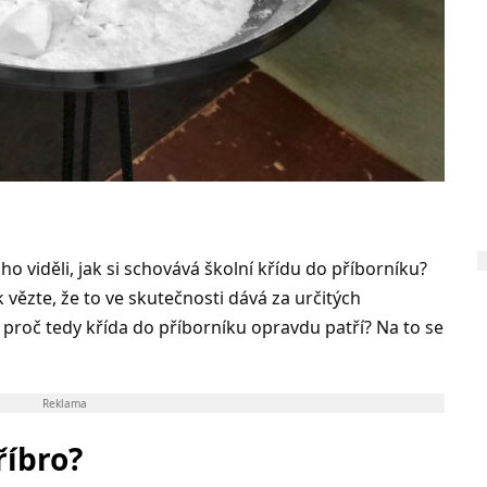
oho viděli, jak si schovává školní křídu do příborníku?
 vězte, že to ve skutečnosti dává za určitých
roč tedy křída do příborníku opravdu patří? Na to se
Reklama
říbro?