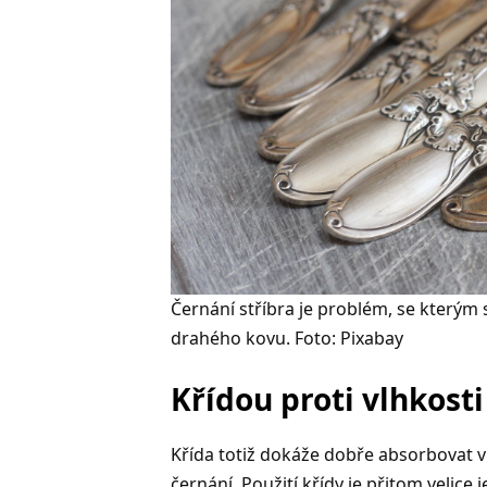
Černání stříbra je problém, se kterým
drahého kovu. Foto: Pixabay
Křídou proti vlhkosti
Křída totiž dokáže dobře absorbovat v
černání. Použití křídy je přitom velice