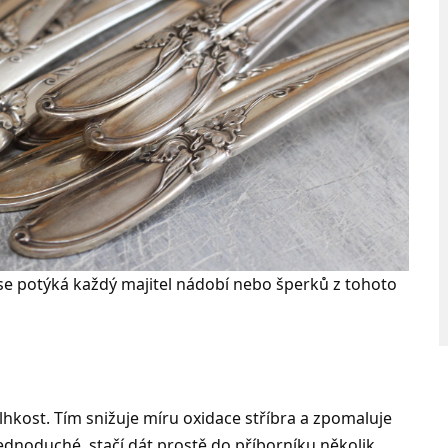
 se potýká každý majitel nádobí nebo šperků z tohoto
lhkost. Tím snižuje míru oxidace stříbra a zpomaluje
 jednoduché, stačí dát prostě do příborníku několik