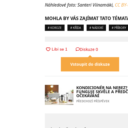
Náhledové foto: Santeri Viinamäki,
CC BY-
MOHLA BY VÁS ZAJÍMAT TATO TÉMAT
# KOROZE
# KŘÍDA
# NÁDOBÍ
# PŘÍBORY
Diskuze
0
Vstoupit do diskuze
KONDICIONÉR NA NEREZ?
FUNGUJE SKVĚLE A PŘEDČ
OČEKÁVÁNÍ
PŘEDCHOZÍ PŘÍSPĚVEK