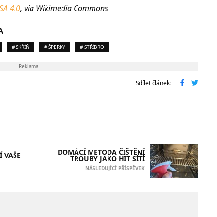
SA 4.0
, via Wikimedia Commons
A
# SKŘÍŇ
# ŠPERKY
# STŘÍBRO
Reklama
Sdílet článek:
DOMÁCÍ METODA ČIŠTĚNÍ
Í VAŠE
TROUBY JAKO HIT SÍTÍ
NÁSLEDUJÍCÍ PŘÍSPĚVEK