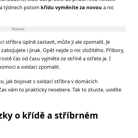
lika týdnech potom
křídu vyměníte za novou
a nic
Reklama
tříbra úplně zastavit, může ji ale zpomalit. Je
i
zabojujete i jinak. Opět nejde o nic složitého. Příbory,
ostě čas od času vyjměte ze skříně a otřete je. I
omoci a oxidaci zpomalit.
o, jak bojovat s oxidací stříbra v domácích
čas vám to prakticky nesebere. Tak to zkuste, uvidíte
ázky o křídě a stříbrném