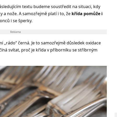
ásledujícím textu budeme soustředit na situaci, kdy
ky a nože. A samozřejmě platí i to, že
křída pomůže i
nců i se šperky.
Reklama
lmi „rádo“ černá. Je to samozřejmě důsledek oxidace
íná svítat, proč je křída v příborníku se stříbrným