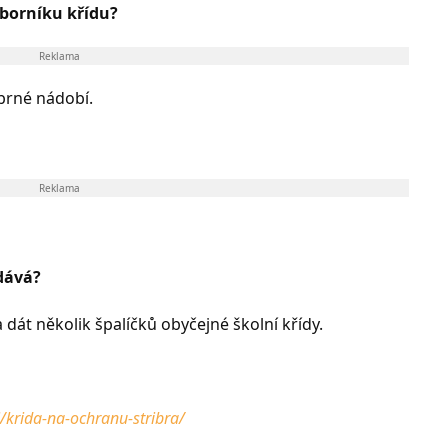
íborníku křídu?
Reklama
íbrné nádobí.
Reklama
 dává?
 dát několik špalíčků obyčejné školní křídy.
/krida-na-ochranu-stribra/