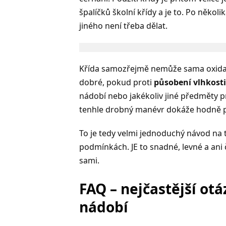
špalíčků školní křídy a je to. Po něko
jiného není třeba dělat.
Křída samozřejmě nemůže sama oxidaci s
dobré, pokud proti
působení vlhkost
nádobí nebo jakékoliv jiné předměty pr
tenhle drobný manévr dokáže hodně p
To je tedy velmi jednoduchý návod na t
podmínkách. JE to snadné, levné a ani 
sami.
FAQ – nejčastější ot
nádobí