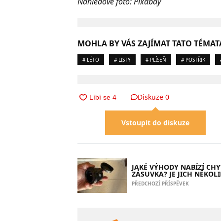
Náhledové foto: Pixabay
MOHLA BY VÁS ZAJÍMAT TATO TÉMAT
# LÉTO
# LISTY
# PLÍSEŇ
# POSTŘIK
Diskuze
0
Vstoupit do diskuze
JAKÉ VÝHODY NABÍZÍ CH
ZÁSUVKA? JE JICH NĚKOLI
PŘEDCHOZÍ PŘÍSPĚVEK