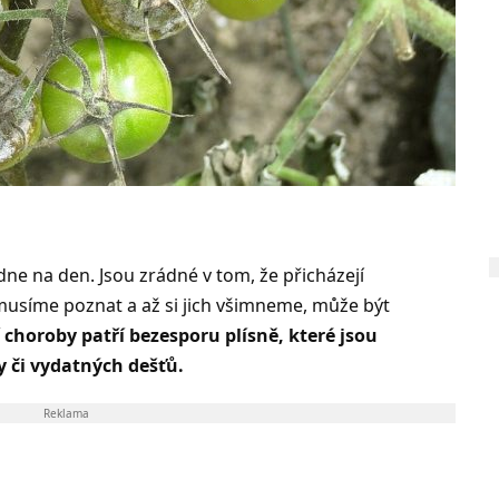
dne na den. Jsou zrádné v tom, že přicházejí
usíme poznat a až si jich všimneme, může být
í choroby patří bezesporu plísně, které jsou
 či vydatných dešťů.
Reklama