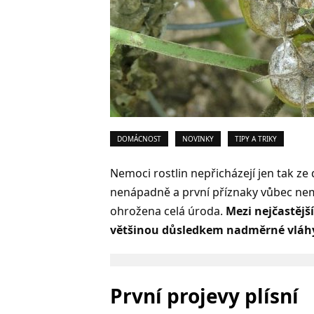
DOMÁCNOST
NOVINKY
TIPY A TRIKY
Nemoci rostlin nepřicházejí jen tak ze 
nenápadně a první příznaky vůbec nem
ohrožena celá úroda.
Mezi nejčastějš
většinou důsledkem nadměrné vláhy
První projevy plísní