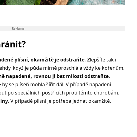
Reklama
ránit?
padené plísní, okamžitě je odstraňte. Z
lepšíte tak i
 tehdy, když je půda mírně proschlá a vždy ke kořenům,
lně napadená, rovnou ji bez milosti odstraňte.
 by se plíseň mohla šířit dál. V případě napadení
out po speciálních postřicích proti těmto chorobám.
liny.
V případě plísní je potřeba jednat okamžitě,