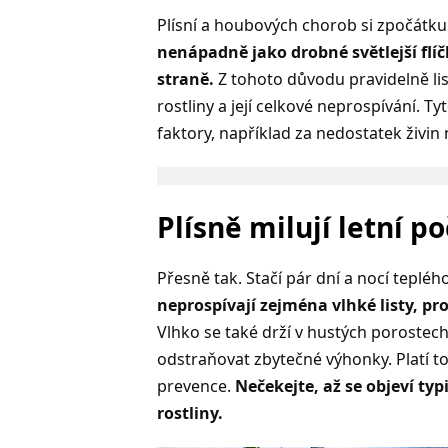
Plísní a houbových chorob si zpočát
nenápadně jako drobné světlejší flíč
straně.
Z tohoto důvodu pravidelně li
rostliny a její celkové neprospívání. 
faktory, například za nedostatek živin
Plísně milují letní po
Přesně tak. Stačí pár dní a nocí tepléh
neprospívají zejména vlhké listy, p
Vlhko se také drží v hustých porostech.
odstraňovat zbytečné výhonky. Platí to 
prevence.
Nečekejte, až se objeví typi
rostliny.