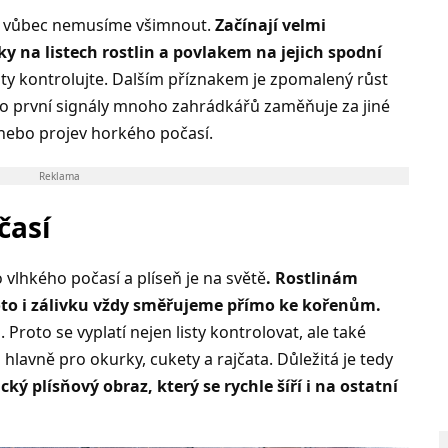
ku vůbec nemusíme všimnout.
Začínají velmi
ky na listech rostlin a povlakem na jejich spodní
sty kontrolujte. Dalším příznakem je zpomalený růst
Tyto první signály mnoho zahrádkářů zaměňuje za jiné
 nebo projev horkého počasí.
Reklama
časí
o vlhkého počasí a plíseň je na světě
. Rostlinám
roto i zálivku vždy směřujeme přímo ke kořenům.
 Proto se vyplatí nejen listy kontrolovat, ale také
hlavně pro okurky, cukety a rajčata. Důležitá je tedy
cký plísňový obraz, který se rychle šíří i na ostatní