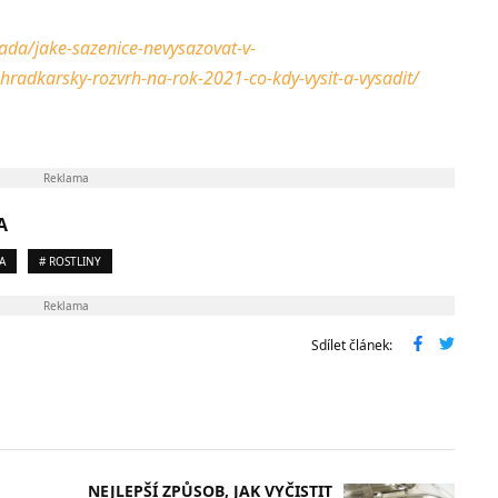
rada/jake-sazenice-nevysazovat-v-
hradkarsky-rozvrh-na-rok-2021-co-kdy-vysit-a-vysadit/
Reklama
A
A
# ROSTLINY
Reklama
Sdílet článek:
NEJLEPŠÍ ZPŮSOB, JAK VYČISTIT