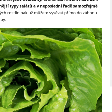
znější typy salátů a v neposlední řadě samozřejmě
ých rostlin pak už můžete vysévat přímo do záhonu
rpy.