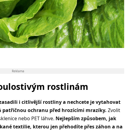
Reklama
oulostivým rostlinám
sadili i citlivější rostliny a nechcete je vytahovat
ň patřičnou ochranu před hrozícími mrazíky.
Zvolit
 sklenice nebo PET láhve.
Nejlepším způsobem, jak
etkané textilie, kterou jen přehodíte přes záhon a na