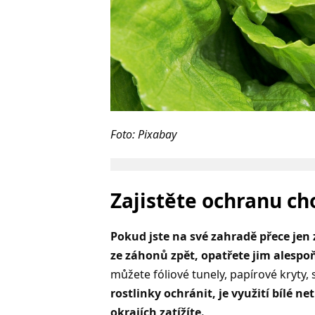
Foto: Pixabay
Zajistěte ochranu ch
Pokud jste na své zahradě přece jen za
ze záhonů zpět, opatřete jim alespo
můžete fóliové tunely, papírové kryty,
rostlinky ochránit, je využití bílé n
okrajích zatížíte.