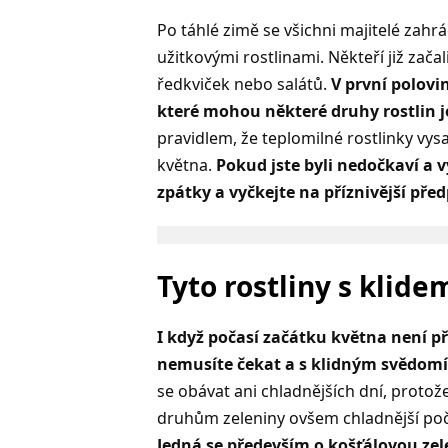
Po táhlé zimě se všichni majitelé zahrá
užitkovými rostlinami. Někteří již zača
ředkviček nebo salátů.
V první polovi
které mohou některé druhy rostlin je
pravidlem, že teplomilné rostlinky vy
května.
Pokud jste byli nedočkaví a vy
zpátky a vyčkejte na příznivější pře
Tyto rostliny s klid
I když počasí začátku května není př
nemusíte čekat a s klidným svědomí
se obávat ani chladnějších dní, protož
druhům zeleniny ovšem chladnější počas
Jedná se především o košťálovou zele