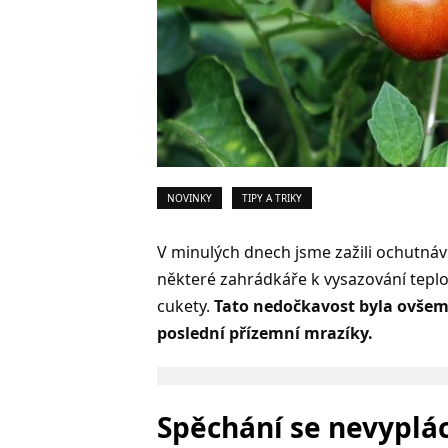
NOVINKY
TIPY A TRIKY
V minulých dnech jsme zažili ochutnáv
některé zahrádkáře k vysazování teplom
cukety.
Tato nedočkavost byla ovšem 
poslední přízemní mrazíky.
Spěchání se nevyplác