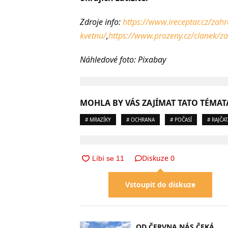
Zdroje info:
https://www.ireceptar.cz/zah
kvetnu/
,
https://www.prozeny.cz/clanek/za
Náhledové foto: Pixabay
MOHLA BY VÁS ZAJÍMAT TATO TÉMAT
# MRAZÍKY
# OCHRANA
# POČASÍ
# RAJČAT
Diskuze
0
Vstoupit do diskuze
OD ČERVNA NÁS ČEKÁ