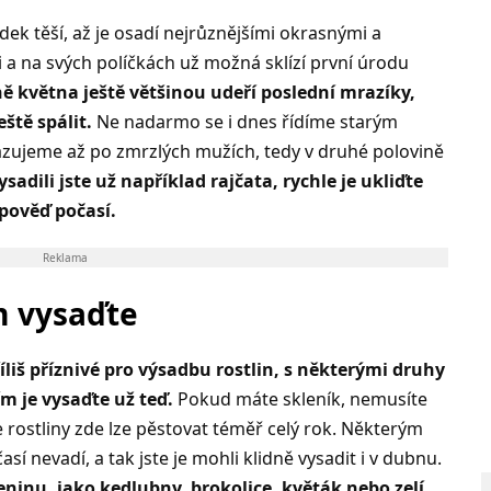
dek těší, až je osadí nejrůznějšími okrasnými a
li a na svých políčkách už možná sklízí první úrodu
ně května ještě většinou udeří poslední mrazíky,
ště spálit.
Ne nadarmo se i dnes řídíme starým
sazujeme až po zmrzlých mužích, tedy v druhé polovině
sadili jste už například rajčata, rychle je ukliďte
dpověď počasí.
Reklama
em vysaďte
íliš příznivé pro výsadbu rostlin, s některými druhy
m je vysaďte už teď.
Pokud máte skleník, nemusíte
e rostliny zde lze pěstovat téměř celý rok. Některým
í nevadí, a tak jste je mohli klidně vysadit i v dubnu.
ninu, jako kedlubny, brokolice, květák nebo zelí.