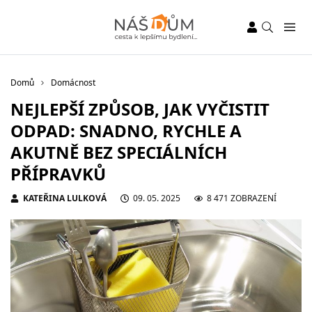
Domů
Domácnost
NEJLEPŠÍ ZPŮSOB, JAK VYČISTIT
ODPAD: SNADNO, RYCHLE A
AKUTNĚ BEZ SPECIÁLNÍCH
PŘÍPRAVKŮ
KATEŘINA LULKOVÁ
09. 05. 2025
8 471 ZOBRAZENÍ