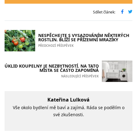
Sdílet článek:
NESPĚCHEJTE S VYSAZOVÁNÍM NĚKTERÝCH
ROSTLIN. BLÍŽÍ SE PŘÍZEMNÍ MRAZÍKY
PŘEDCHOZÍ PŘÍSPĚVEK
ÚKLID KOUPELNY JE NEZBYTNOSTÍ. NA TATO
MÍSTA SE ČASTO ZAPOMÍNÁ
NÁSLEDUJÍCÍ PŘÍSPĚVEK
Kateřina Lulková
Vše okolo bydlení mě baví a zajímá. Ráda se podělím o
své zkušenosti.