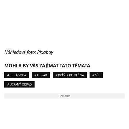
Náhledové foto: Pixabay
MOHLA BY VÁS ZAJÍMAT TATO TÉMATA
# JEDLÁ SODA
# ODPAD
# PRÁŠEK DO PEČIVA
# SŮL
# UCPANÝ ODPAD
Reklama