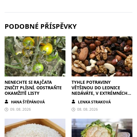
PODOBNÉ PŘÍSPĚVKY
NENECHTE SI RAJČATA
TYHLE POTRAVINY
ZNIČIT PLÍSNÍ. ODSTRAŇTE
VĚTŠINOU DO LEDNICE
OKAMŽITĚ LISTY
NEDÁVÁTE, V EXTRÉMNÍCH
VEDRECH JE TAM ALE
HANA ŠTĚPÁNOVÁ
LENKA STRAKOVÁ
PŘESUŇTE
09. 08. 2026
08. 08. 2026