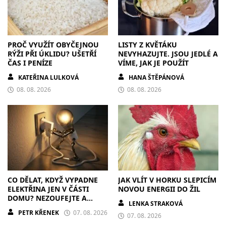
PROČ VYUŽÍT OBYČEJNOU
LISTY Z KVĚTÁKU
RÝŽI PŘI ÚKLIDU? UŠETŘÍ
NEVYHAZUJTE. JSOU JEDLÉ A
ČAS I PENÍZE
VÍME, JAK JE POUŽÍT
KATEŘINA LULKOVÁ
HANA ŠTĚPÁNOVÁ
08. 08. 2026
08. 08. 2026
CO DĚLAT, KDYŽ VYPADNE
JAK VLÍT V HORKU SLEPICÍM
ELEKTŘINA JEN V ČÁSTI
NOVOU ENERGII DO ŽIL
DOMU? NEZOUFEJTE A
LENKA STRAKOVÁ
POSTUPUJTE S CHLADNOU
PETR KŘENEK
07. 08. 2026
HLAVOU
07. 08. 2026