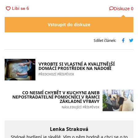
Diskuze
0
Vstoupit do diskuze
Sdílet článek:
VYROBTE SI VLASTNÍ A KVALITNĚJŠÍ
DOMÁCÍ PROSTŘEDEK NA NÁDOBÍ
PŘEDCHOZÍ PŘÍSPĚVEK
CO NESMÍ CHYBĚT V KUCHYNI ANEB
NEPOSTRADATELNÍ POMOCNÍCI V RÁMCI
ZÁKLADNÍ VÝBAVY
NÁSLEDUJÍCÍ PŘÍSPĚVEK
Lenka Straková
Stylové bydlení je skvělé. Vím o něm hodně a chci se o to