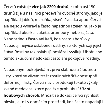
Červců existuje
více jak 2200 druhů
, z toho asi 150
druhů žije u nás. Ničí především ovocné stromy, jako je
například jabloň, meruňka, višeň, švestka apod. Červci
ale nejsou vybíraví a často napadnou i zeleninu jako je
například okurka, cuketa, brambory, nebo rajčata.
Nepohrdnou často ani keři, kde rostou borůvky.
Napadají nejvíce oslabené rostliny, ze kterých sají jejich
šťávy. Rostliny tak oslabují, posléze i vysilují. Ubránit se
těmto škůdcům nedokáží často ani pokojové rostliny.
Napadeným pokojovkám zprvu slábnou a žloutnou
listy, které se vlivem ztrát rostlinných šťáv postupně
deformují i listy. Červci navíc produkují tekuté výkaly
zvané medovice, které posléze prohlubují
šíření
houbových chorob
. Množit se dokáží červci rychlostí
blesku, a to i v domácím prostředí, kde často napadají i