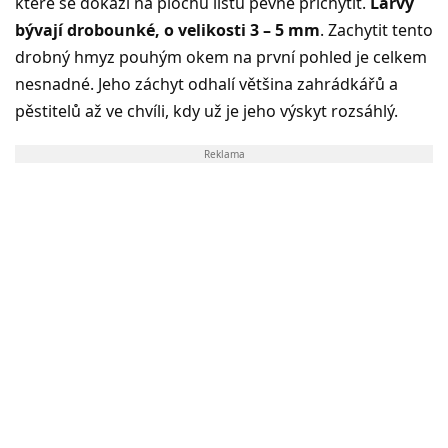
které se dokáží na plochu listu pevně přichytit.
Larvy
bývají drobounké, o velikosti 3 – 5 mm
. Zachytit tento
drobný hmyz pouhým okem na první pohled je celkem
nesnadné. Jeho záchyt odhalí většina zahrádkářů a
pěstitelů až ve chvíli, kdy už je jeho výskyt rozsáhlý.
Reklama