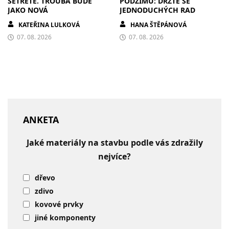
SETŘETE. TROUBA BUDE
PODZIMU: DRŽTE SE
JAKO NOVÁ
JEDNODUCHÝCH RAD
KATEŘINA LULKOVÁ
HANA ŠTĚPÁNOVÁ
07. 08. 2026
07. 08. 2026
ANKETA
Jaké materiály na stavbu podle vás zdražily
nejvíce?
dřevo
zdivo
kovové prvky
jiné komponenty