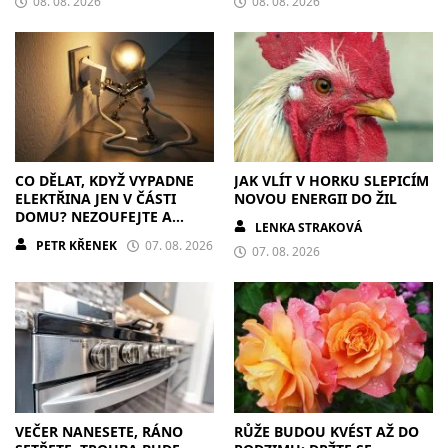
08. 08. 2026
08. 08. 2026
CO DĚLAT, KDYŽ VYPADNE
JAK VLÍT V HORKU SLEPICÍM
ELEKTŘINA JEN V ČÁSTI
NOVOU ENERGII DO ŽIL
DOMU? NEZOUFEJTE A
LENKA STRAKOVÁ
POSTUPUJTE S CHLADNOU
PETR KŘENEK
07. 08. 2026
HLAVOU
07. 08. 2026
VEČER NANESETE, RÁNO
RŮŽE BUDOU KVÉST AŽ DO