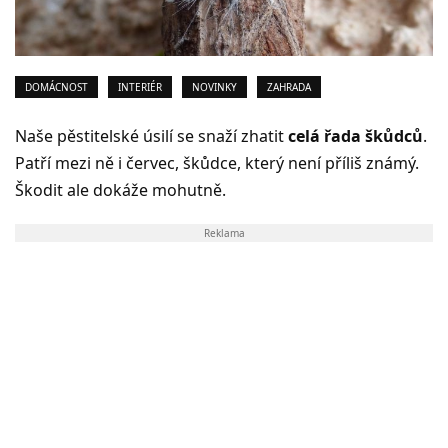
DOMÁCNOST
INTERIÉR
NOVINKY
ZAHRADA
Naše pěstitelské úsilí se snaží zhatit
celá řada škůdců
.
Patří mezi ně i červec, škůdce, který není příliš známý.
Škodit ale dokáže mohutně.
Reklama