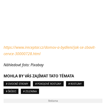
https://www.ireceptar.cz/domov-a-bydleni/jak-se-zbavit-
cervce-30000728.html
Náhledové foto: Pixabay
MOHLA BY VÁS ZAJÍMAT TATO TÉMATA
# OVOCNÉ STROMY
# POKOJOVÉ ROSTLINY
# ROSTLINY
# ŠKŮDCI
# ZELENINA
Reklama