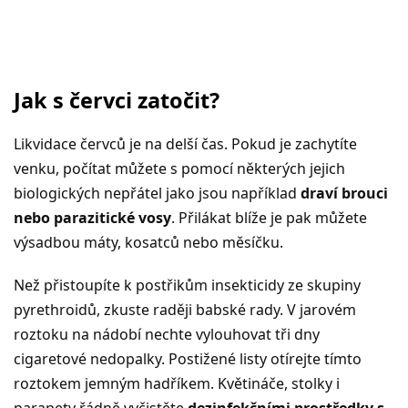
Jak s červci zatočit?
Likvidace červců je na delší čas. Pokud je zachytíte
venku, počítat můžete s pomocí některých jejich
biologických nepřátel jako jsou například
draví brouci
nebo parazitické vosy
. Přilákat blíže je pak můžete
výsadbou máty, kosatců nebo měsíčku.
Než přistoupíte k postřikům insekticidy ze skupiny
pyrethroidů, zkuste raději babské rady. V jarovém
roztoku na nádobí nechte vylouhovat tři dny
cigaretové nedopalky. Postižené listy otírejte tímto
roztokem jemným hadříkem. Květináče, stolky i
parapety řádně vyčistěte
dezinfekčními prostředky s