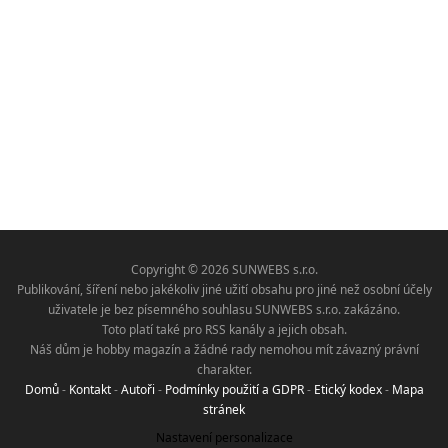
Copyright © 2026 SUNWEBS s.r.o.
Publikování, šíření nebo jakékoliv jiné užití obsahu pro jiné než osobní účely
uživatele je bez písemného souhlasu SUNWEBS s.r.o. zakázáno.
Toto platí také pro RSS kanály a jejich obsah.
Náš dům je hobby magazín a žádné rady nemohou mít závazný právní
charakter.
Domů
-
Kontakt
-
Autoři
-
Podmínky použití a GDPR
-
Etický kodex
-
Mapa
stránek
Nastavení personalizace