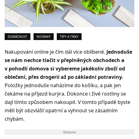
DOMÁCNOST
NOVINKY
TIPY A TRIKY
Nakupování online je čím dál více oblíbené.
Jednoduše
se nám nechce tlačit v přeplněných obchodech a
v pohodlí domova si vybereme jakékoliv zboží od
oblečení, přes drogerii až po základní potraviny.
Položky jednoduše naházíme do košíku, a pak jen
čekáme na příjezd kurýra. Dokonce i živé rostliny se
dají tímto způsobem nakoupit. V tomto případě byste
měli být obzvlášť opatrní a vyhnout se zásadním
chybám.
Reklama