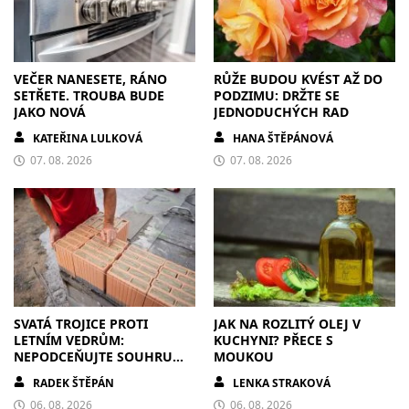
VEČER NANESETE, RÁNO
RŮŽE BUDOU KVÉST AŽ DO
SETŘETE. TROUBA BUDE
PODZIMU: DRŽTE SE
JAKO NOVÁ
JEDNODUCHÝCH RAD
KATEŘINA LULKOVÁ
HANA ŠTĚPÁNOVÁ
07. 08. 2026
07. 08. 2026
SVATÁ TROJICE PROTI
JAK NA ROZLITÝ OLEJ V
LETNÍM VEDRŮM:
KUCHYNI? PŘECE S
NEPODCEŇUJTE SOUHRU
MOUKOU
ZDIVA A STÍNĚNÍ
RADEK ŠTĚPÁN
LENKA STRAKOVÁ
06. 08. 2026
06. 08. 2026