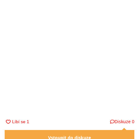
Diskuze
0
Vstoupit do diskuze