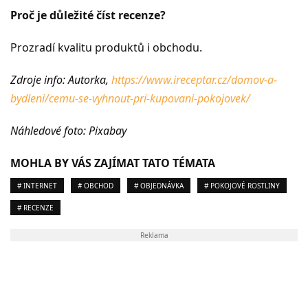
Proč je důležité číst recenze?
Prozradí kvalitu produktů i obchodu.
Zdroje info: Autorka,
https://www.ireceptar.cz/domov-a-
bydleni/cemu-se-vyhnout-pri-kupovani-pokojovek/
Náhledové foto: Pixabay
MOHLA BY VÁS ZAJÍMAT TATO TÉMATA
# INTERNET
# OBCHOD
# OBJEDNÁVKA
# POKOJOVÉ ROSTLINY
# RECENZE
Reklama