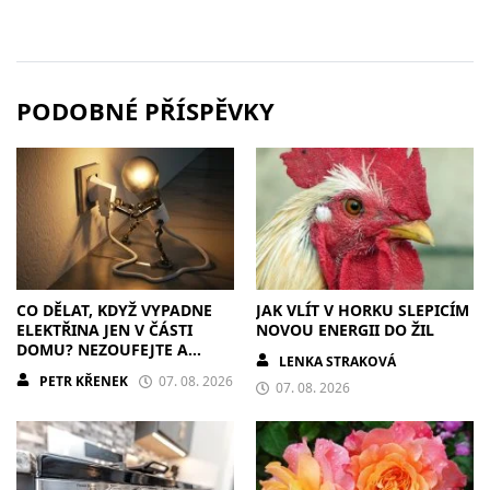
PODOBNÉ PŘÍSPĚVKY
CO DĚLAT, KDYŽ VYPADNE
JAK VLÍT V HORKU SLEPICÍM
ELEKTŘINA JEN V ČÁSTI
NOVOU ENERGII DO ŽIL
DOMU? NEZOUFEJTE A
LENKA STRAKOVÁ
POSTUPUJTE S CHLADNOU
PETR KŘENEK
07. 08. 2026
HLAVOU
07. 08. 2026