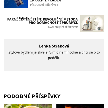
ZÁPACH Z PRÁDLA
PŘEDCHOZÍ PŘÍSPĚVEK
PARNÍ ČIŠTĚNÍ STĚN: REVOLUČNÍ METODA
PRO DOMÁCNOST I PRŮMYSL
NÁSLEDUJÍCÍ PŘÍSPĚVEK
Lenka Straková
Stylové bydlení je skvělé. Vím o něm hodně a chci se o to
podělit.
PODOBNÉ PŘÍSPĚVKY