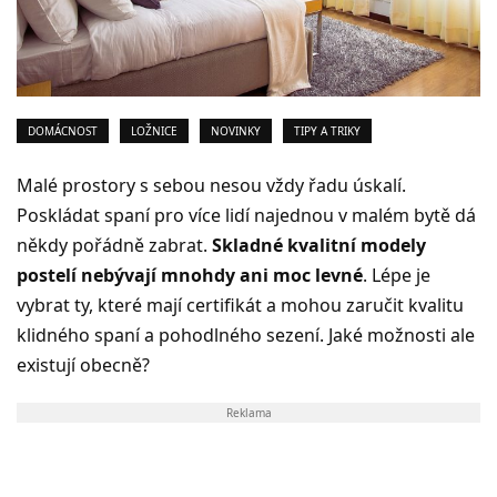
DOMÁCNOST
LOŽNICE
NOVINKY
TIPY A TRIKY
Malé prostory s sebou nesou vždy řadu úskalí.
Poskládat spaní pro více lidí najednou v malém bytě dá
někdy pořádně zabrat.
Skladné kvalitní modely
postelí nebývají mnohdy ani moc levné
. Lépe je
vybrat ty, které mají certifikát a mohou zaručit kvalitu
klidného spaní a pohodlného sezení. Jaké možnosti ale
existují obecně?
Reklama