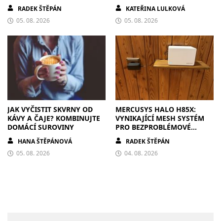
RADEK ŠTĚPÁN
KATEŘINA LULKOVÁ
05. 08. 2026
05. 08. 2026
JAK VYČISTIT SKVRNY OD
MERCUSYS HALO H85X:
KÁVY A ČAJE? KOMBINUJTE
VYNIKAJÍCÍ MESH SYSTÉM
DOMÁCÍ SUROVINY
PRO BEZPROBLÉMOVÉ
PŘIPOJENÍ V KAŽDÉ
HANA ŠTĚPÁNOVÁ
RADEK ŠTĚPÁN
DOMÁCNOSTI
05. 08. 2026
04. 08. 2026