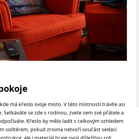
 pokoje
kde má křeslo svoje místo. V této místnosti trávíte asi
. Setkáváte se zde s rodinou, zvete sem své přátele a
 odpočíváte. Křeslo by mělo ladit s celkovým vzhledem
jím solitérem, pokud zrovna netvoří součást sedací
trukce, ale i materiál hraje svoji důležitou roli.