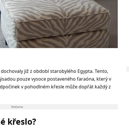
 dochovaly již z období starobylého Egypta. Tento,
 výsadou pouze vysoce postaveného faraóna, který v
 odpočinek v pohodlném křesle může dopřát každý z
Reklama
né křeslo?