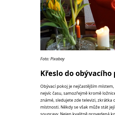
Foto: Pixabay
Křeslo do obývacího
Obývací pokoj je nejčastějším místem, 
nejvíc času, samozřejmě kromě ložnice
známé, sledujete zde televizi, zkrátka
místnosti. Někdy se však může stát je
soupravy. Nejen kvalitně provedená kons