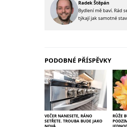
Radek Štěpán
Bydlení mě baví. Rád s
týkají jak samotné stav
PODOBNÉ PŘÍSPĚVKY
VEČER NANESETE, RÁNO
RŮŽE B
SETŘETE. TROUBA BUDE JAKO
PODZIM
NOVÁ
JEDNO