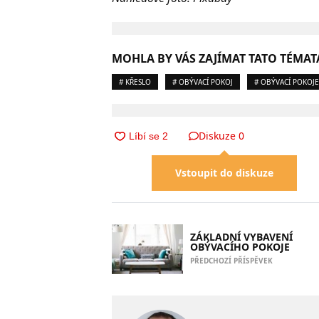
MOHLA BY VÁS ZAJÍMAT TATO TÉMAT
# KŘESLO
# OBÝVACÍ POKOJ
# OBÝVACÍ POKOJE
Diskuze
0
Vstoupit do diskuze
ZÁKLADNÍ VYBAVENÍ
OBÝVACÍHO POKOJE
PŘEDCHOZÍ PŘÍSPĚVEK