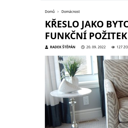
Domů
Domácnost
KŘESLO JAKO BYT
FUNKČNÍ POŽITEK
RADEK ŠTĚPÁN
20. 09. 2022
127 Z