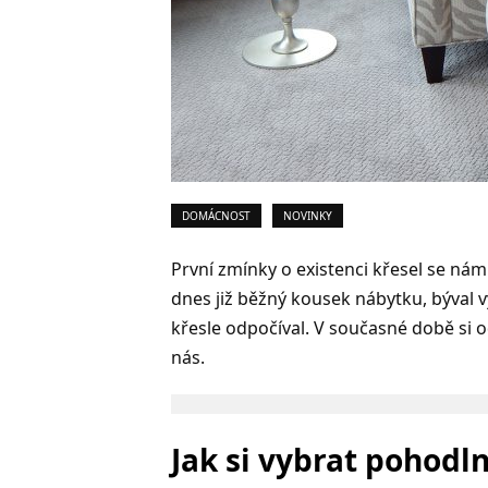
DOMÁCNOST
NOVINKY
První zmínky o existenci křesel se nám
dnes již běžný kousek nábytku, býval
křesle odpočíval. V současné době si
nás.
Jak si vybrat pohodl