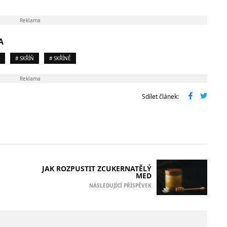
Reklama
A
# SKŘÍŇ
# SKŘÍNĚ
Reklama
Sdílet článek:
JAK ROZPUSTIT ZCUKERNATĚLÝ
MED
NÁSLEDUJÍCÍ PŘÍSPĚVEK