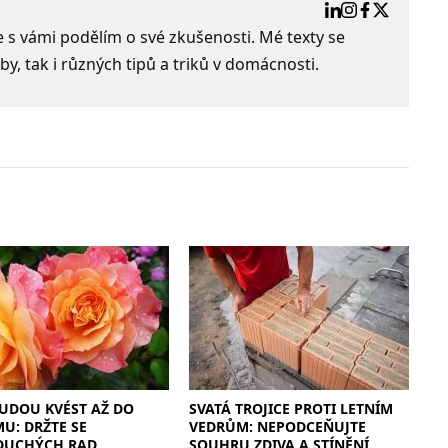
e s vámi podělím o své zkušenosti. Mé texty se
by, tak i různých tipů a triků v domácnosti.
UDOU KVÉST AŽ DO
SVATÁ TROJICE PROTI LETNÍM
U: DRŽTE SE
VEDRŮM: NEPODCEŇUJTE
DUCHÝCH RAD
SOUHRU ZDIVA A STÍNĚNÍ