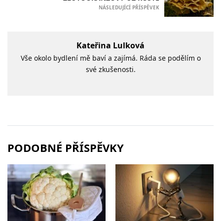
NÁSLEDUJÍCÍ PŘÍSPĚVEK
Kateřina Lulková
Vše okolo bydlení mě baví a zajímá. Ráda se podělím o
své zkušenosti.
PODOBNÉ PŘÍSPĚVKY