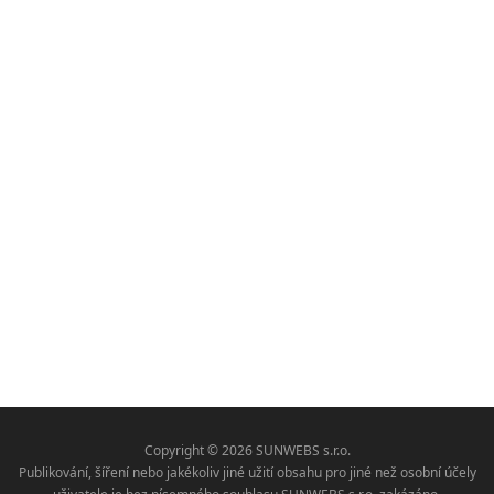
Copyright © 2026 SUNWEBS s.r.o.
Publikování, šíření nebo jakékoliv jiné užití obsahu pro jiné než osobní účely