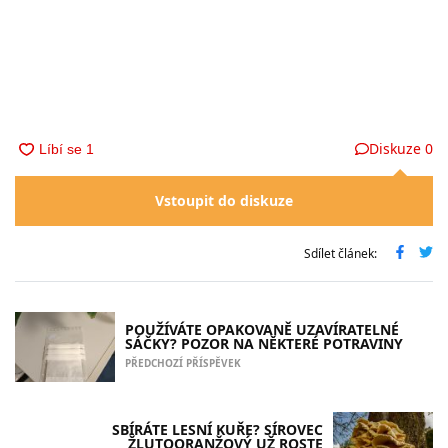
Diskuze
0
Vstoupit do diskuze
Sdílet článek:
POUŽÍVÁTE OPAKOVANĚ UZAVÍRATELNÉ
SÁČKY? POZOR NA NĚKTERÉ POTRAVINY
PŘEDCHOZÍ PŘÍSPĚVEK
SBÍRÁTE LESNÍ KUŘE? SÍROVEC
ŽLUTOORANŽOVÝ UŽ ROSTE