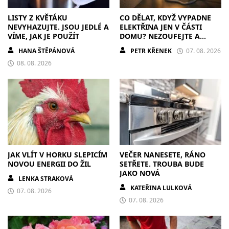
LISTY Z KVĚTÁKU
CO DĚLAT, KDYŽ VYPADNE
NEVYHAZUJTE. JSOU JEDLÉ A
ELEKTŘINA JEN V ČÁSTI
VÍME, JAK JE POUŽÍT
DOMU? NEZOUFEJTE A
POSTUPUJTE S CHLADNOU
HANA ŠTĚPÁNOVÁ
PETR KŘENEK
07. 08. 2026
HLAVOU
08. 08. 2026
JAK VLÍT V HORKU SLEPICÍM
VEČER NANESETE, RÁNO
NOVOU ENERGII DO ŽIL
SETŘETE. TROUBA BUDE
JAKO NOVÁ
LENKA STRAKOVÁ
KATEŘINA LULKOVÁ
07. 08. 2026
07. 08. 2026