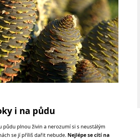
oky i na půdu
 půdu plnou živin a nerozumí si s neustálým
ch se jí příliš dařit nebude.
Nejlépe se cítí na