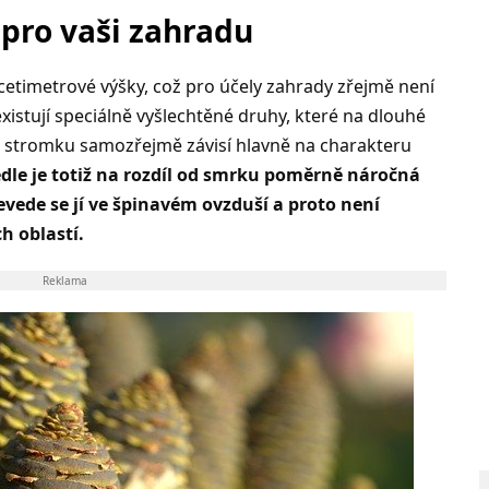
 pro vaši zahradu
řicetimetrové výšky, což pro účely zahrady zřejmě není
stují speciálně vyšlechtěné druhy, které na dlouhé
r stromku samozřejmě závisí hlavně na charakteru
dle je totiž na rozdíl od smrku poměrně náročná
evede se jí ve špinavém ovzduší a proto není
 oblastí.
Reklama