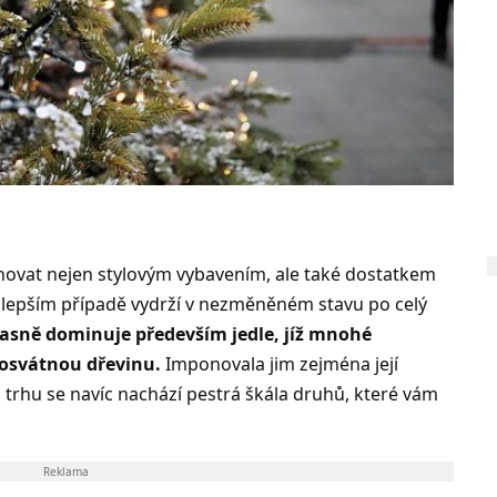
ovat nejen stylovým vybavením, ale také dostatkem
jlepším případě vydrží v nezměněném stavu po celý
jasně dominuje především jedle, jíž mnohé
osvátnou dřevinu.
Imponovala jim zejména její
a trhu se navíc nachází pestrá škála druhů, které vám
Reklama