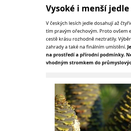
Vysoké i menší jedle
V českých lesích jedle dosahují až čty
tím pravým ořechovým. Proto ovšem exi
cestě krásu rozhodně neztratily. Výbě
zahrady a také na finálním umístění.
Je
na prostředí a přírodní podmínky. N
vhodným stromkem do průmyslových