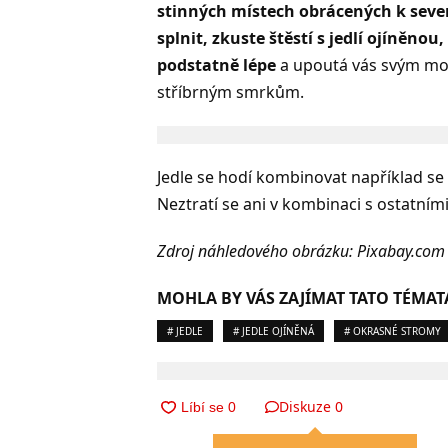
stinných místech obrácených k seve
splnit, zkuste štěstí s jedlí ojíněn
podstatně lépe
a upoutá vás svým mo
stříbrným smrkům.
Jedle se hodí kombinovat například se 
Neztratí se ani v kombinaci s ostatním
Zdroj náhledového obrázku: Pixabay.com
MOHLA BY VÁS ZAJÍMAT TATO TÉMAT
# JEDLE
# JEDLE OJÍNĚNÁ
# OKRASNÉ STROMY
Diskuze
0