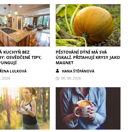
Á KUCHYŇ BEZ
PĚSTOVÁNÍ DÝNÍ MÁ SVÁ
: OSVĚDČENÉ TIPY,
ÚSKALÍ. PŘITAHUJÍ KRYSY JAKO
FUNGUJÍ
MAGNET
ŘINA LULKOVÁ
HANA ŠTĚPÁNOVÁ
8. 2026
06. 08. 2026