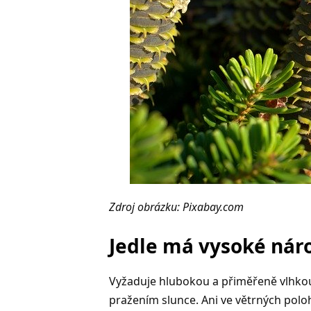
Zdroj obrázku: Pixabay.com
Jedle má vysoké nár
Vyžaduje hlubokou a přiměřeně vlhkou
pražením slunce. Ani ve větrných polohá