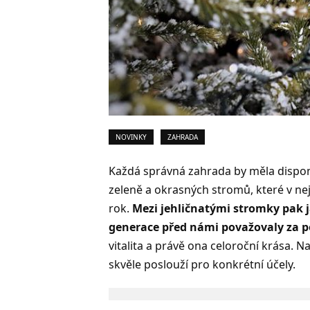
NOVINKY
ZAHRADA
Každá správná zahrada by měla dispon
zeleně a okrasných stromů, které v ne
rok.
Mezi jehličnatými stromky pak 
generace před námi považovaly za p
vitalita a právě ona celoroční krása. N
skvěle poslouží pro konkrétní účely.