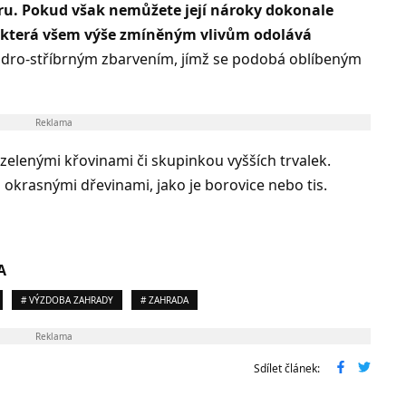
ru. Pokud však nemůžete její nároky dokonale
ou, která všem výše zmíněným vlivům odolává
dro-stříbrným zbarvením, jímž se podobá oblíbeným
Reklama
zelenými křovinami či skupinkou vyšších trvalek.
i okrasnými dřevinami, jako je borovice nebo tis.
A
# VÝZDOBA ZAHRADY
# ZAHRADA
Reklama
Sdílet článek: